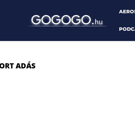
AERO
PODC
adás"
ORT ADÁS