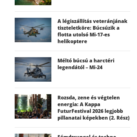
A légiszállítás veteránjának
tiszteletköre: Búcsúzik a
flotta utolsó Mi-17-es
helikoptere
Méltó búcsú a harctéri
legendától – Mi-24
Rozsda, zene és végtelen
energia: A Kappa
FuturFestival 2026 legjobb
pillanatai képekben (2. Rész)
Fémdzsungel és techno