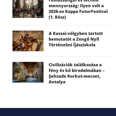
mennyország: Ilyen volt a
2026-os Kappa FuturFestival
(1. Rész)
A Kassai-völgyben tartott
bemutatót a Zengő Nyíl
Történelmi Íjásziskola
Civilizációk találkozása a
fény és kő birodalmában –
Şehzade Korkut-mecset,
Antalya