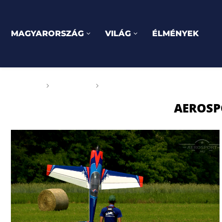
MAGYARORSZÁG
VILÁG
ÉLMÉNYEK
Főoldal
Címkék
Posts tagged with "AEROsport 
AEROSP