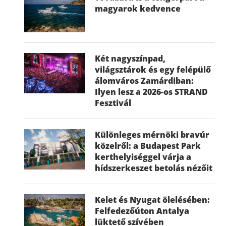
magyarok kedvence
Két nagyszínpad,
világsztárok és egy felépülő
álomváros Zamárdiban:
Ilyen lesz a 2026-os STRAND
Fesztivál
Különleges mérnöki bravúr
közelről: a Budapest Park
kerthelyiséggel várja a
hídszerkeszet betolás nézőit
Kelet és Nyugat ölelésében:
Felfedezőúton Antalya
lüktető szívében