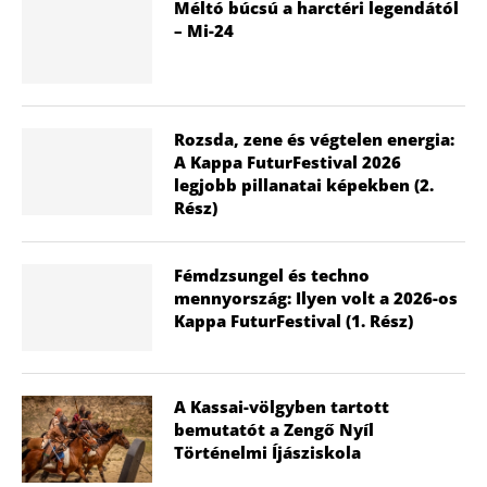
Méltó búcsú a harctéri legendától
– Mi-24
Rozsda, zene és végtelen energia:
A Kappa FuturFestival 2026
legjobb pillanatai képekben (2.
Rész)
Fémdzsungel és techno
mennyország: Ilyen volt a 2026-os
Kappa FuturFestival (1. Rész)
A Kassai-völgyben tartott
bemutatót a Zengő Nyíl
Történelmi Íjásziskola