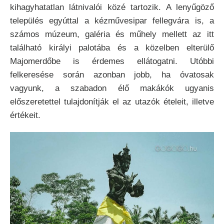
kihagyhatatlan látnivalói közé tartozik. A lenyűgöző
település egyúttal a kézművesipar fellegvára is, a
számos múzeum, galéria és műhely mellett az itt
található királyi palotába és a közelben elterülő
Majomerdőbe is érdemes ellátogatni. Utóbbi
felkeresése során azonban jobb, ha óvatosak
vagyunk, a szabadon élő makákók ugyanis
előszeretettel tulajdonítják el az utazók ételeit, illetve
értékeit.