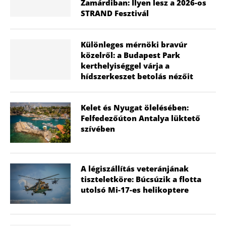
Zamárdiban: Ilyen lesz a 2026-os
STRAND Fesztivál
Különleges mérnöki bravúr
közelről: a Budapest Park
kerthelyiséggel várja a
hídszerkeszet betolás nézőit
Kelet és Nyugat ölelésében:
Felfedezőúton Antalya lüktető
szívében
A légiszállítás veteránjának
tiszteletköre: Búcsúzik a flotta
utolsó Mi-17-es helikoptere