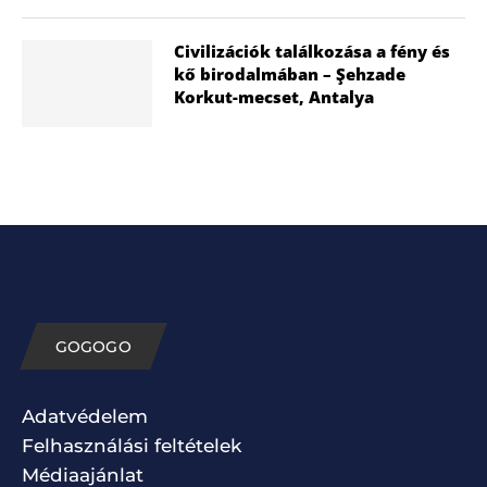
Civilizációk találkozása a fény és
kő birodalmában – Şehzade
Korkut-mecset, Antalya
GOGOGO
Adatvédelem
Felhasználási feltételek
Médiaajánlat