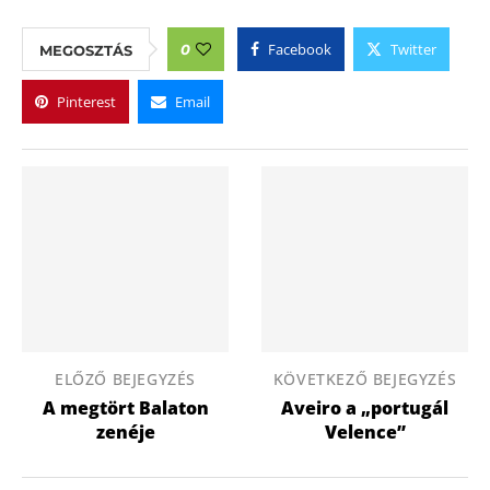
Facebook
Twitter
0
MEGOSZTÁS
Pinterest
Email
ELŐZŐ BEJEGYZÉS
KÖVETKEZŐ BEJEGYZÉS
A megtört Balaton
Aveiro a „portugál
zenéje
Velence”