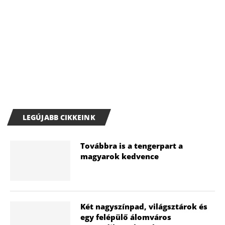
LEGÚJABB CIKKEINK
Továbbra is a tengerpart a
magyarok kedvence
Két nagyszínpad, világsztárok és
egy felépülő álomváros