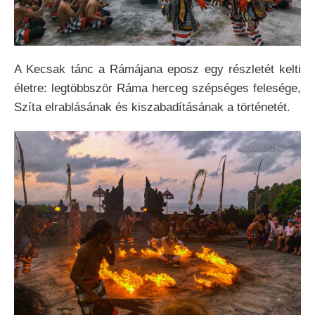
A Kecsak tánc a Rámájana eposz egy részletét kelti
életre: legtöbbször Ráma herceg szépséges felesége,
Szíta elrablásának és kiszabadításának a történetét.