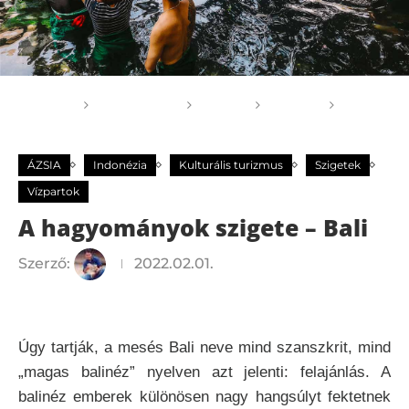
Főoldal
GOGOGO
Világ
ÁZSIA
A
hagyományok szigete – Bali
ÁZSIA
Indonézia
Kulturális turizmus
Szigetek
Vízpartok
A hagyományok szigete – Bali
Szerző:
2022.02.01.
Úgy tartják, a mesés Bali neve mind szanszkrit, mind
„magas balinéz” nyelven azt jelenti: felajánlás. A
balinéz emberek különösen nagy hangsúlyt fektetnek