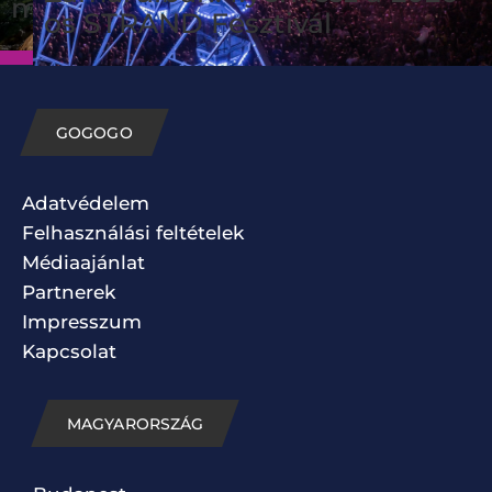
magyarok kedvence
os STRAND Fesztivál
GOGOGO
Adatvédelem
Felhasználási feltételek
Médiaajánlat
Partnerek
Impresszum
Kapcsolat
MAGYARORSZÁG