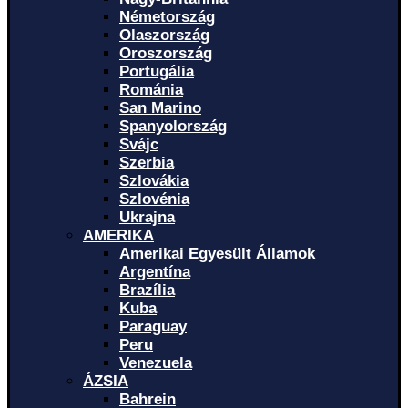
Németország
Olaszország
Oroszország
Portugália
Románia
San Marino
Spanyolország
Svájc
Szerbia
Szlovákia
Szlovénia
Ukrajna
AMERIKA
Amerikai Egyesült Államok
Argentína
Brazília
Kuba
Paraguay
Peru
Venezuela
ÁZSIA
Bahrein