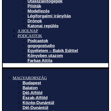
Utasszállítógépek
Pilóták
Modellezés
Légiforgalmi irányítás
Drónok
Katonai repülés
A HOLNAP
PODCASTOK
Podcastok
gogogostudio
Egyéletem – Babik Edittel
Könyvben utazom
Farkas Attila
MAGYARORSZÁG
Budapest
Balaton
Dél-Alföld
Észak-Alföld
Közép-Dunántúl
Dél-Dunántúl