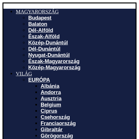
MAGYARORSZÁG
Budapest
Balaton
Dél-Alföld
Észak-Alföld
Közép-Dunántúl
Dél-Dunántúl
Nyugat-Dunántúl
Észak-Magyarország
Közép-Magyarország
VILÁG
EURÓPA
Albánia
Andorra
Ausztria
Belgium
Ciprus
Csehország
Franciaország
Gibraltár
Görögország