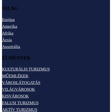
VILÁG
Európa
Amerika
Afrika
Ázsia
Ausztrália
ÉLMÉNYEK
KULTURÁLIS TURIZMUS
MŰEMLÉKEK
VÁROSLÁTOGATÁS
VILÁGVÁROSOK
KISVÁROSOK
FALUSI TURIZMUS
AKTÍV TURIZMUS