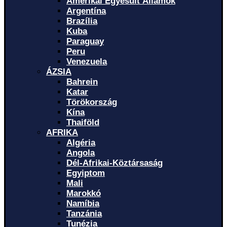
Amerikai Egyesült Államok
Argentína
Brazília
Kuba
Paraguay
Peru
Venezuela
ÁZSIA
Bahrein
Katar
Törökország
Kína
Thaiföld
AFRIKA
Algéria
Angola
Dél-Afrikai-Köztársaság
Egyiptom
Mali
Marokkó
Namíbia
Tanzánia
Tunézia