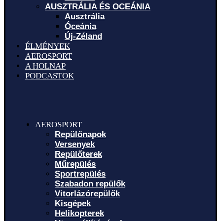
AUSZTRÁLIA ÉS OCEÁNIA
Ausztrália
Óceánia
Új-Zéland
ÉLMÉNYEK
AEROSPORT
A HOLNAP
PODCASTOK
AEROSPORT
Repülőnapok
Versenyek
Repülőterek
Műrepülés
Sportrepülés
Szabadon repülők
Vitorlázórepülők
Kisgépek
Helikopterek