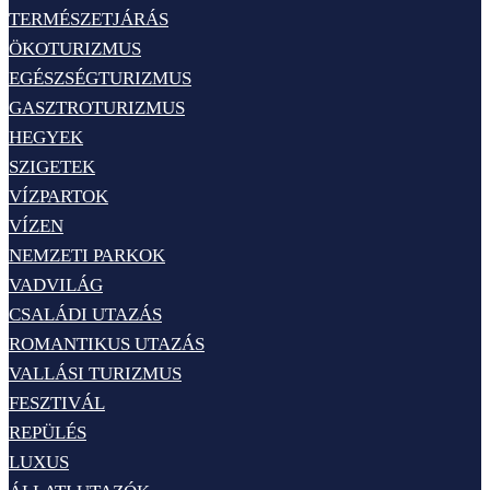
TERMÉSZETJÁRÁS
ÖKOTURIZMUS
EGÉSZSÉGTURIZMUS
GASZTROTURIZMUS
HEGYEK
SZIGETEK
VÍZPARTOK
VÍZEN
NEMZETI PARKOK
VADVILÁG
CSALÁDI UTAZÁS
ROMANTIKUS UTAZÁS
VALLÁSI TURIZMUS
FESZTIVÁL
REPÜLÉS
LUXUS