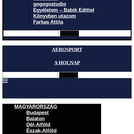
gogogostudio
Egyéletem – Babik Edittel
Könyvben utazom
Farkas Attila
Keresés
AEROSPORT
A HOLNAP
Keresés
MAGYARORSZÁG
Budapest
Balaton
Dél-Alföld
Észak-Alföld