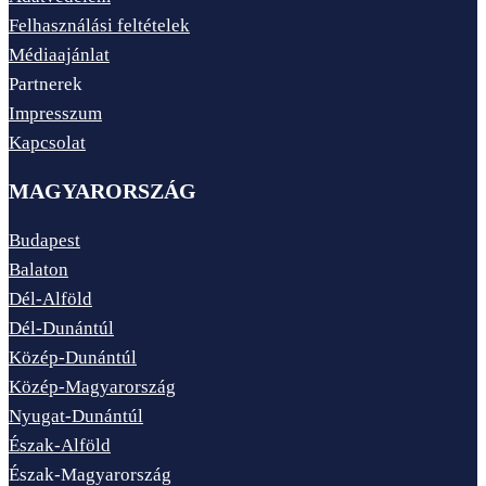
Felhasználási feltételek
Médiaajánlat
Partnerek
Impresszum
Kapcsolat
MAGYARORSZÁG
Budapest
Balaton
Dél-Alföld
Dél-Dunántúl
Közép-Dunántúl
Közép-Magyarország
Nyugat-Dunántúl
Észak-Alföld
Észak-Magyarország