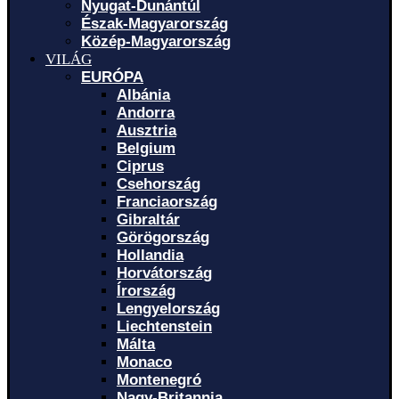
Nyugat-Dunántúl
Észak-Magyarország
Közép-Magyarország
VILÁG
EURÓPA
Albánia
Andorra
Ausztria
Belgium
Ciprus
Csehország
Franciaország
Gibraltár
Görögország
Hollandia
Horvátország
Írország
Lengyelország
Liechtenstein
Málta
Monaco
Montenegró
Nagy-Britannia