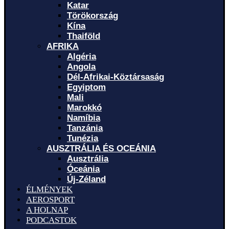
Katar
Törökország
Kína
Thaiföld
AFRIKA
Algéria
Angola
Dél-Afrikai-Köztársaság
Egyiptom
Mali
Marokkó
Namíbia
Tanzánia
Tunézia
AUSZTRÁLIA ÉS OCEÁNIA
Ausztrália
Óceánia
Új-Zéland
ÉLMÉNYEK
AEROSPORT
A HOLNAP
PODCASTOK