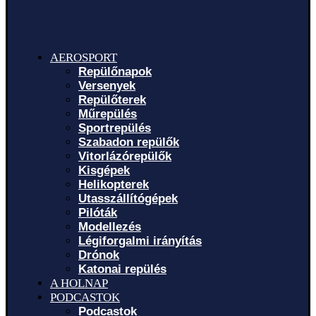
AEROSPORT
Repülőnapok
Versenyek
Repülőterek
Műrepülés
Sportrepülés
Szabadon repülők
Vitorlázórepülők
Kisgépek
Helikopterek
Utasszállítógépek
Pilóták
Modellezés
Légiforgalmi irányítás
Drónok
Katonai repülés
A HOLNAP
PODCASTOK
Podcastok