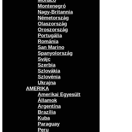
Monaco
Montenegró
Nagy-Britannia
Németország
Olaszország
Oroszország
Portugália
Románia
San Marino
Spanyolország
Svájc
Szerbia
Szlovákia
Szlovénia
Ukrajna
AMERIKA
Amerikai Egyesült
Államok
Argentína
Brazília
Kuba
Paraguay
Peru