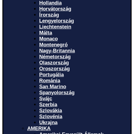
Hollandia
Horvátország
Írország
Lengyelország
Liechtenstein
Málta
Monaco
Montenegró
Nagy-Britannia
Németország
Olaszország
Oroszország
Portugália
Románia
San Marino
Spanyolország
Svájc
Szerbia
Szlovákia
Szlovénia
Ukrajna
AMERIKA