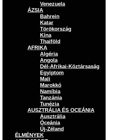
Venezuela
ÁZSIA
Bahrein
Katar
Törökország
Kína
Thaiföld
AFRIKA
Algéria
Angola
Dél-Afrikai-Köztársaság
Egyiptom
Mali
Marokkó
Namíbia
Tanzánia
Tunézia
AUSZTRÁLIA ÉS OCEÁNIA
Ausztrália
Óceánia
Új-Zéland
ÉLMÉNYEK