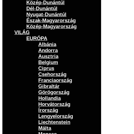
Közép-Dunántúl
Dél-Dunántúl
Nyugat-Dunántúl
Észak-Magyarország
Közép-Magyarország
VILÁG
EURÓPA
Albánia
Andorra
Ausztria
Belgium
Ciprus
Csehország
Franciaország
Gibraltár
Görögország
Hollandia
Horvátország
Írország
Lengyelország
Liechtenstein
Málta