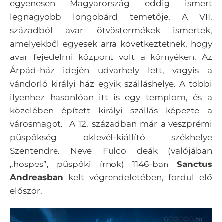
egyenesen Magyarország eddig ismert
legnagyobb longobárd temetője. A VII.
századból avar ötvöstermékek ismertek,
amelyekből egyesek arra következtetnek, hogy
avar fejedelmi központ volt a környéken.
Az
Árpád-ház idején udvarhely lett, vagyis a
vándorló királyi ház egyik szálláshelye. A többi
ilyenhez hasonlóan itt is egy templom, és a
közelében épített királyi szállás képezte a
városmagot. A 12. században már a veszprémi
püspökség oklevél-kiállító székhelye
Szentendre. Neve Fulco deák (valójában
„hospes”, püspöki írnok) 1146-ban
Sanctus
Andreasban
kelt végrendeletében, fordul elő
először.