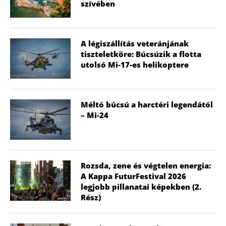
szívében
A légiszállítás veteránjának
tiszteletköre: Búcsúzik a flotta
utolsó Mi-17-es helikoptere
Méltó búcsú a harctéri legendától
– Mi-24
Rozsda, zene és végtelen energia:
A Kappa FuturFestival 2026
legjobb pillanatai képekben (2.
Rész)