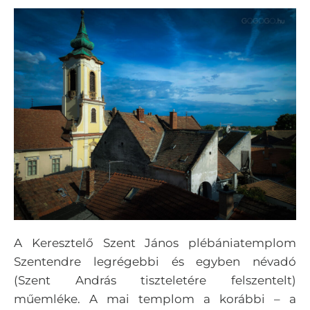
A Keresztelő Szent János plébániatemplom
Szentendre legrégebbi és egyben névadó
(Szent András tiszteletére felszentelt)
műemléke. A mai templom a korábbi – a