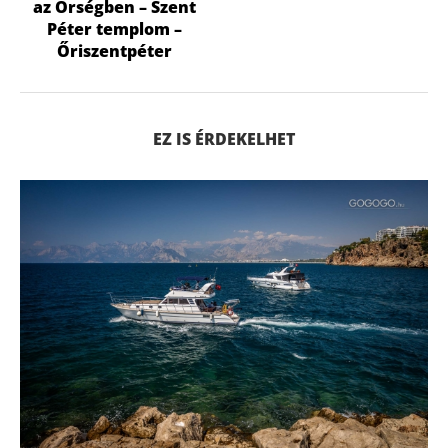
az Őrségben – Szent
Péter templom –
Őriszentpéter
EZ IS ÉRDEKELHET