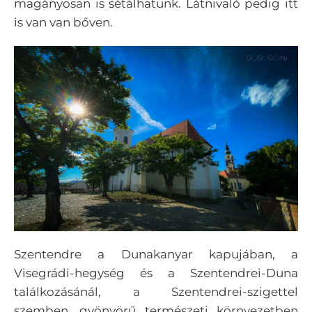
magányosan is sétálhatunk. Látnivaló pedig itt
is van van bőven.
Szentendre a Dunakanyar kapujában, a
Visegrádi-hegység és a Szentendrei-Duna
találkozásánál, a Szentendrei-szigettel
szemben, gyönyörű természeti környezetben