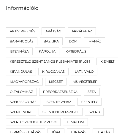
Információk:
AKTÍV PIHENÉS
APÁTSÁG
ÁRPÁD-HÁZ
BARANGOLÁS
BAZILIKA
DÓM
IMAHÁZ
ISTENHÁZA
KÁPOLNA
KATEDRÁLIS
KERESZTELŐ SZENT JÁNOS PLÉBÁNIATEMPLOM
KIEMELT
KIRÁNDULÁS
KIRUCCANÁS
LÁTNIVALÓ
MAGYARORSZÁG
MECSET
MŰVÉSZTELEP
OLTALOMHÁZ
PREOBRAZSENSZKA
SÉTA
SZÉKESEGYHÁZ
SZENTEGYHÁZ
SZENTÉLY
SZENTENDRE
SZENTENDREI-SZIGET
SZERB
SZERB ORTODOX TEMPLOM
TEMPLOM
TERMÉSZET JÁRÁS
TÚRA
TÚRÁZÁS
UTAZÁS