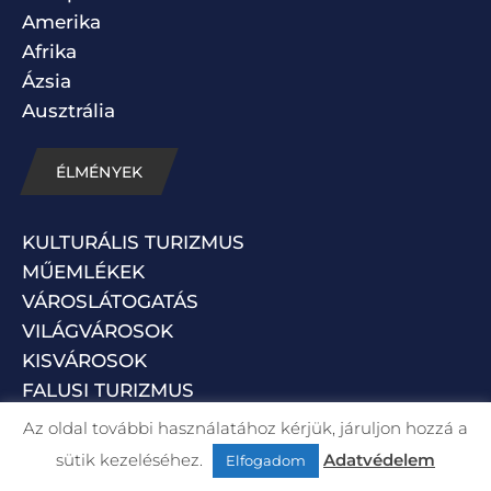
Amerika
Afrika
Ázsia
Ausztrália
ÉLMÉNYEK
KULTURÁLIS TURIZMUS
MŰEMLÉKEK
VÁROSLÁTOGATÁS
VILÁGVÁROSOK
KISVÁROSOK
FALUSI TURIZMUS
AKTÍV TURIZMUS
Az oldal további használatához kérjük, járuljon hozzá a
TERMÉSZETJÁRÁS
sütik kezeléséhez.
Adatvédelem
Elfogadom
ÖKOTURIZMUS