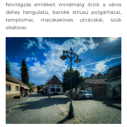
felvirágzás emlékeit mindmáig őrzik a város
délies hangulatú, barokk stílusú polgárházai,
templomai, macskaköves utcácskái, szűk
sikátorai.