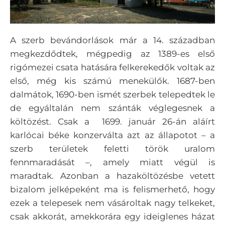
A szerb bevándorlások már a 14. században
megkezdődtek, mégpedig az 1389-es első
rigómezei csata hatására felkerekedők voltak az
első, még kis számú menekülők.
1687-ben
dalmátok, 1690-ben ismét szerbek telepedtek le
de egyáltalán nem szánták véglegesnek a
költözést. Csak a 1699. január 26-án aláírt
karlócai béke konzerválta azt az állapotot – a
szerb területek feletti török uralom
fennmaradását –, amely miatt végül is
maradtak. Azonban a hazaköltözésbe vetett
bizalom jelképeként ma is felismerhető, hogy
ezek a telepesek nem vásároltak nagy telkeket,
csak akkorát, amekkorára egy ideiglenes házat