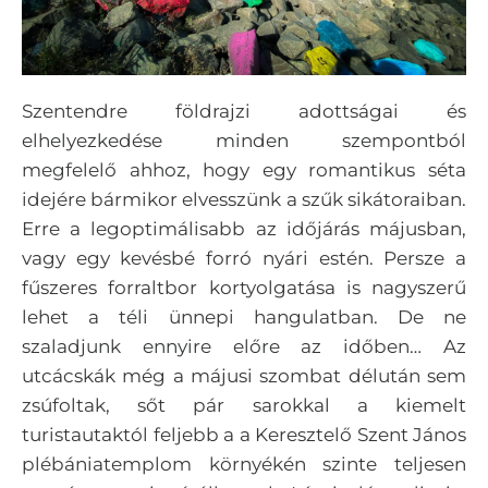
Szentendre földrajzi adottságai és
elhelyezkedése minden szempontból
megfelelő ahhoz, hogy egy romantikus séta
idejére bármikor elvesszünk a szűk sikátoraiban.
Erre a legoptimálisabb az időjárás májusban,
vagy egy kevésbé forró nyári estén. Persze a
fűszeres forraltbor kortyolgatása is nagyszerű
lehet a téli ünnepi hangulatban. De ne
szaladjunk ennyire előre az időben…
Az
utcácskák még a májusi szombat délután sem
zsúfoltak, sőt pár sarokkal a kiemelt
turistautaktól feljebb a a Keresztelő Szent János
plébániatemplom környékén szinte teljesen