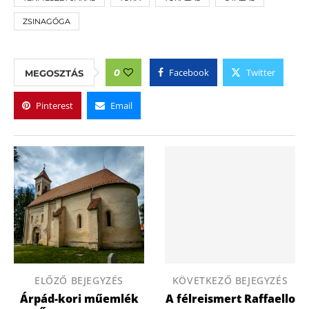
ZSINAGÓGA
Facebook
Twitter
0
MEGOSZTÁS
Pinterest
Email
ELŐZŐ BEJEGYZÉS
KÖVETKEZŐ BEJEGYZÉS
Árpád-kori műemlék
A félreismert Raffaello