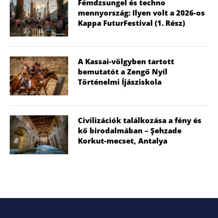
Fémdzsungel és techno
mennyország: Ilyen volt a 2026-os
Kappa FuturFestival (1. Rész)
A Kassai-völgyben tartott
bemutatót a Zengő Nyíl
Történelmi Íjásziskola
Civilizációk találkozása a fény és
kő birodalmában – Şehzade
Korkut-mecset, Antalya