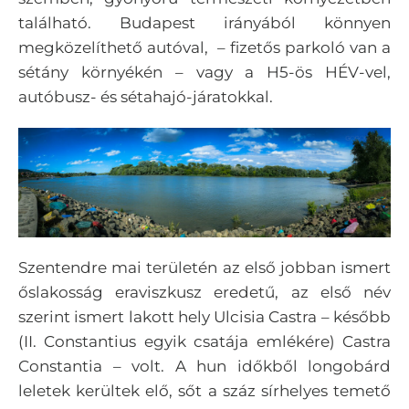
található. Budapest irányából könnyen
megközelíthető autóval, – fizetős parkoló van a
sétány környékén – vagy a H5-ös HÉV-vel,
autóbusz- és sétahajó-járatokkal.
Szentendre mai területén az első jobban ismert
őslakosság eraviszkusz eredetű, az első név
szerint ismert lakott hely Ulcisia Castra – később
(II. Constantius egyik csatája emlékére) Castra
Constantia – volt. A hun időkből longobárd
leletek kerültek elő, sőt a száz sírhelyes temető