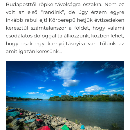
Budapesttől röpke távolságra északra. Nem ez
volt az első “randink”, de úgy érzem egyre
inkább rabul ejt! Körberepülhetjük évtizedeken
keresztűl számtalanszor a földet, hogy valami
csodálatos dologgal találkozzunk, közben lehet,
hogy csak egy karnyújtásnyira van tőlünk az
amit igazán keresünk…