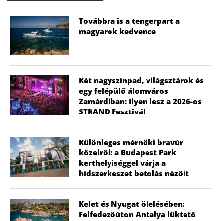
Továbbra is a tengerpart a
magyarok kedvence
Két nagyszínpad, világsztárok és
egy felépülő álomváros
Zamárdiban: Ilyen lesz a 2026-os
STRAND Fesztivál
Különleges mérnöki bravúr
közelről: a Budapest Park
kerthelyiséggel várja a
hídszerkeszet betolás nézőit
Kelet és Nyugat ölelésében:
Felfedezőúton Antalya lüktető