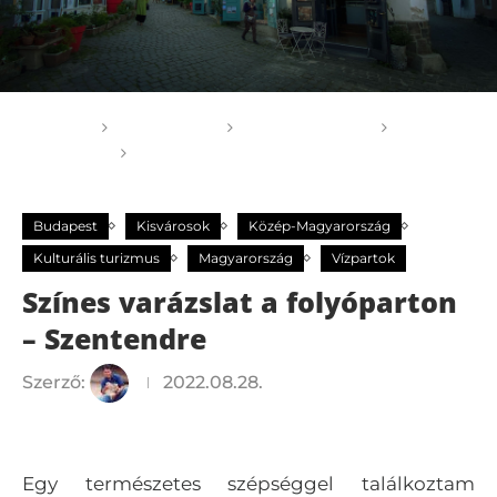
Főoldal
GOGOGO
Magyarország
Budapest
Színes varázslat a folyóparton –
Szentendre
Budapest
Kisvárosok
Közép-Magyarország
Kulturális turizmus
Magyarország
Vízpartok
Színes varázslat a folyóparton
– Szentendre
Szerző:
2022.08.28.
Egy természetes szépséggel találkoztam