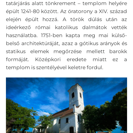
tatárjárás alatt tönkrement – templom helyére
épült 1241-80 között. Az óratorony a XIV. század
elején épült hozzá. A török dúlás után az
ideérkező római katolikus dalmátok vették
használatba. 1751-ben kapta meg mai külső-
belső architektúráját, azaz a gótikus arányok és
statikus elemek megőrzése mellett barokk
formáját. Középkori eredete miatt ez a
templom is szentélyével keletre fordul.