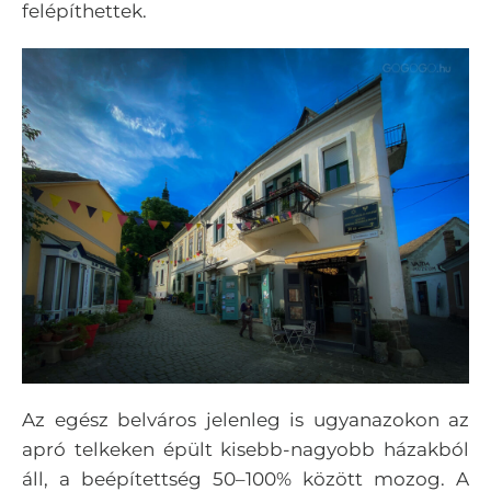
felépíthettek.
Az egész belváros jelenleg is ugyanazokon az
apró telkeken épült kisebb-nagyobb házakból
áll, a beépítettség 50–100% között mozog. A