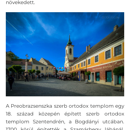
növekedett.
A Preobrazsenszka szerb ortodox templom egy
18. század közepén épített szerb ortodox
templom Szentendrén, a Bogdányi utcában.
1700 körül építették a Szamárhegy lábánál.