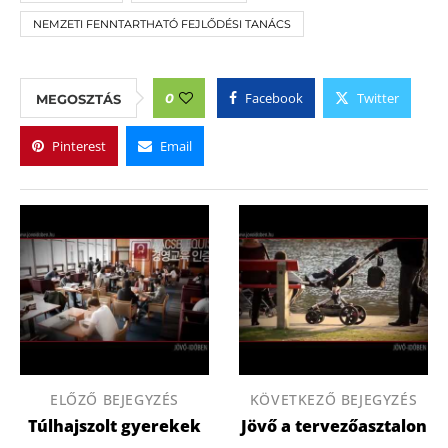
NEMZETI FENNTARTHATÓ FEJLŐDÉSI TANÁCS
Facebook
Twitter
0
MEGOSZTÁS
Pinterest
Email
ELŐZŐ BEJEGYZÉS
KÖVETKEZŐ BEJEGYZÉS
Túlhajszolt gyerekek
Jövő a tervezőasztalon