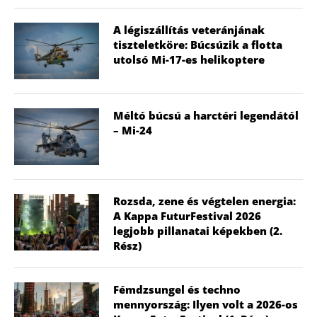
A légiszállítás veteránjának
tiszteletköre: Búcsúzik a flotta
utolsó Mi-17-es helikoptere
Méltó búcsú a harctéri legendától
– Mi-24
Rozsda, zene és végtelen energia:
A Kappa FuturFestival 2026
legjobb pillanatai képekben (2.
Rész)
Fémdzsungel és techno
mennyország: Ilyen volt a 2026-os