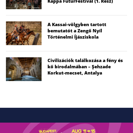
Kappa FuturFestival (1. Rész)
A Kassai-völgyben tartott
bemutatót a Zengő Nyíl
Történelmi Íjásziskola
Civilizációk találkozása a fény és
kő birodalmában – Şehzade
Korkut-mecset, Antalya