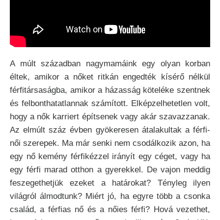
A múlt században nagymamáink egy olyan korban
éltek, amikor a nőket ritkán engedték kísérő nélkül
férfitársaságba, amikor a házasság köteléke szentnek
és felbonthatatlannak számított. Elképzelhetetlen volt,
hogy a nők karriert építsenek vagy akár szavazzanak.
Az elmúlt száz évben gyökeresen átalakultak a férfi-
női szerepek. Ma már senki nem csodálkozik azon, ha
egy nő kemény férfikézzel irányít egy céget, vagy ha
egy férfi marad otthon a gyerekkel. De vajon meddig
feszegethetjük ezeket a határokat? Tényleg ilyen
világról álmodtunk? Miért jó, ha egyre több a csonka
család, a férfias nő és a nőies férfi? Hová vezethet,