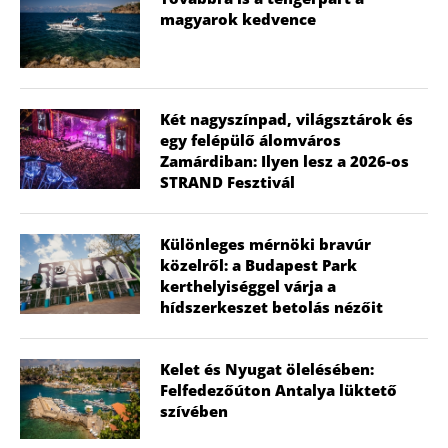
magyarok kedvence
Két nagyszínpad, világsztárok és
egy felépülő álomváros
Zamárdiban: Ilyen lesz a 2026-os
STRAND Fesztivál
Különleges mérnöki bravúr
közelről: a Budapest Park
kerthelyiséggel várja a
hídszerkeszet betolás nézőit
Kelet és Nyugat ölelésében:
Felfedezőúton Antalya lüktető
szívében