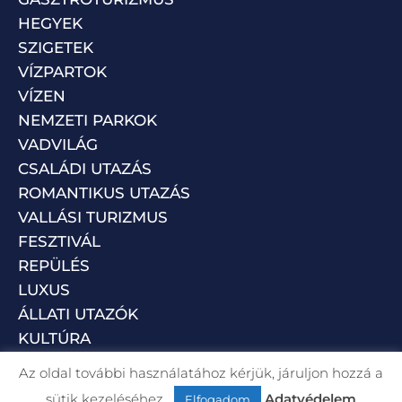
HEGYEK
SZIGETEK
VÍZPARTOK
VÍZEN
NEMZETI PARKOK
VADVILÁG
CSALÁDI UTAZÁS
ROMANTIKUS UTAZÁS
VALLÁSI TURIZMUS
FESZTIVÁL
REPÜLÉS
LUXUS
ÁLLATI UTAZÓK
KULTÚRA
Az oldal további használatához kérjük, járuljon hozzá a
sütik kezeléséhez.
Adatvédelem
Elfogadom