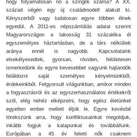
hogy folyamatosan nő a szinglik száma? A XX.
század végén egy új családmodell alakult ki.
Kényszerből vagy tudatosan egyre többen élnek
egyedül. A 2011-es népszámlálás adatai szerint
Magyarországon a lakosság 31 százaléka él
egyszemélyes háztartásban, de a társ nélküliek
aránya ennél is nagyobb. Kapcsolataink
elsekélyesedtek, gyorsan, röviden, felületesen
ismerkedünk és egyre kevesebbet vagyunk hajlandók
feláldozni saját személyes kényelmünkből,
érdekeinkból. Felgyorsult világunkban, amikor minden
a fogyasztásról és az egyszerhasználatos értékekről
szól, elég nehéz elképzelni, hogy egész életünket
egyetlen ember mellett éljük le. Egyre kevésbé
törekszünk arra, hogy konfliktusainkat megoldjuk,
inkább fogjuk a kalapunkat és továbbállunk.
Európában a 45 év feletti nők csaknem