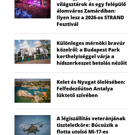
világsztárok és egy felépülő
álomváros Zamárdiban:
Ilyen lesz a 2026-os STRAND
Fesztivál
Különleges mérnöki bravúr
közelről: a Budapest Park
kerthelyiséggel várja a
hídszerkeszet betolás nézőit
Kelet és Nyugat ölelésében:
Felfedezőúton Antalya
lüktető szívében
A légiszállítás veteránjának
tiszteletköre: Búcsúzik a
flotta utolsó Mi-17-es