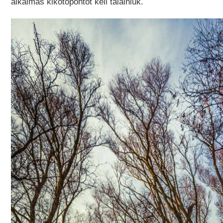
alkalmas kikötőpontot kell találniuk.