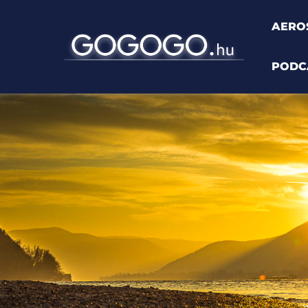
AERO
PODC