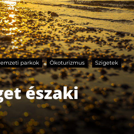
emzeti parkok
Ökoturizmus
Szigetek
et északi