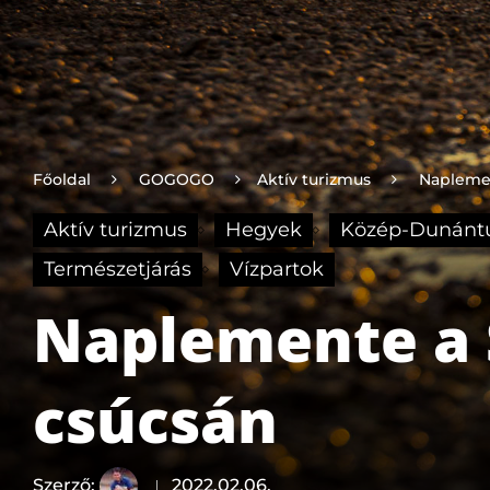
Főoldal
GOGOGO
Aktív turizmus
Naplemen
Aktív turizmus
Hegyek
Közép-Dunánt
Természetjárás
Vízpartok
Naplemente a S
csúcsán
Szerző:
2022.02.06.