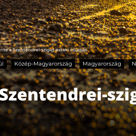
te a Szentendrei-sziget északi csúcsán
úl
Közép-Magyarország
Magyarország
N
zentendrei-szig