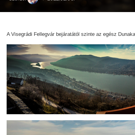
A Visegrádi Fellegvár bejáratától szinte az egész Dunak