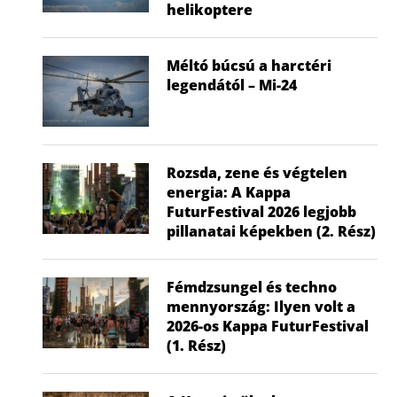
helikoptere
Méltó búcsú a harctéri
legendától – Mi-24
Rozsda, zene és végtelen
energia: A Kappa
FuturFestival 2026 legjobb
pillanatai képekben (2. Rész)
Fémdzsungel és techno
mennyország: Ilyen volt a
2026-os Kappa FuturFestival
(1. Rész)