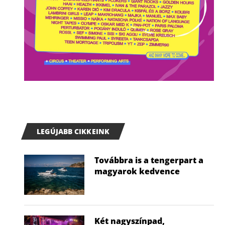
LEGÚJABB CIKKEINK
Továbbra is a tengerpart a
magyarok kedvence
Két nagyszínpad,