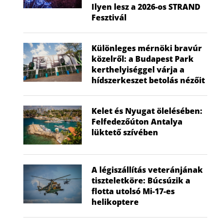
Ilyen lesz a 2026-os STRAND
Fesztivál
Különleges mérnöki bravúr
közelről: a Budapest Park
kerthelyiséggel várja a
hídszerkeszet betolás nézőit
Kelet és Nyugat ölelésében:
Felfedezőúton Antalya
lüktető szívében
A légiszállítás veteránjának
tiszteletköre: Búcsúzik a
flotta utolsó Mi-17-es
helikoptere