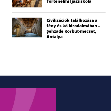
Történelmi Íjásziskola
Civilizációk találkozása a
Nem a gyerek tehet róla, mégis ő
Visszatér a f
fény és kő birodalmában –
húzza...
hők
Şehzade Korkut-mecset,
2026.07.02.
2026
Antalya