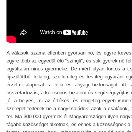
A válások száma ellenben gyorsan nő, és egyre kevese
egyre több az egyedül élő “szingli”, és sok gyerek nő 
egyáltalán nincs gyermeke. De miért olyan fontos a c
újszülöttből lelkileg, szellemileg és testileg egyarán
érzelmi alapokat, a lelki és anyagi biztonságot: itt t
összetartozás, a kölcsönös bizalom és segítségnyújtás mi
jó, a helyes, mi az értékes, és rengeteg egyéb ismere
szerepet töltenek be a nagycsaládok: azok a családok,
fel. Ma 300.000 gyermek él Magyarországon ilyen nagyc
tágabb közösséget alkotnak, és ennek a közösségnek a 