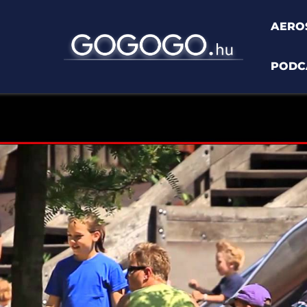
AERO
PODC