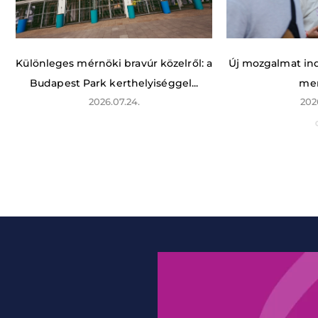
Különleges mérnöki bravúr közelről: a
Új mozgalmat indí
Budapest Park kerthelyiséggel...
men
2026.07.24.
202