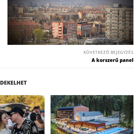
KÖVETKEZŐ BEJEGYZÉS
A korszerű panel
ÉRDEKELHET