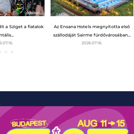
t a Sziget a fiatalok
Az Ensana Hotels megnyitotta első
tális...
szállodáját Sairme fürdővárosában...
6.07.16.
2026.07.16.