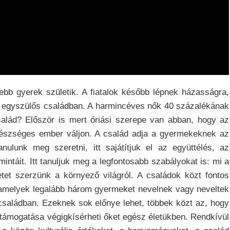
bb gyerek születik. A fiatalok később lépnek házasságra,
fel egyszülős családban. A harmincéves nők 40 százalékának
salád? Először is mert óriási szerepe van abban, hogy az
t egészséges ember váljon. A család adja a gyermekeknek az
anulunk meg szeretni, itt sajátítjuk el az együttélés, az
ntáit. Itt tanuljuk meg a legfontosabb szabályokat is: mi a
tet szerzünk a környező világról. A családok közt fontos
 amelyek legalább három gyermeket nevelnek vagy neveltek
saládban. Ezeknek sok előnye lehet, többek közt az, hogy
támogatása végigkísérheti őket egész életükben. Rendkívül