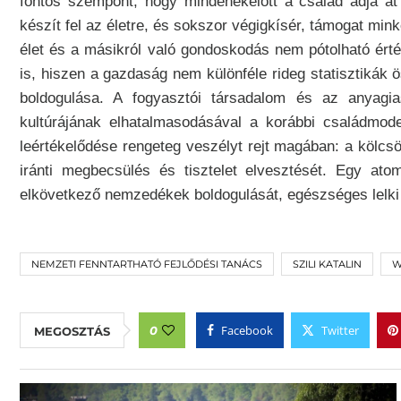
fontos szempont, hogy mindenekelőtt a család adja át
készít fel az életre, és sokszor végigkísér, támogat mink
élet és a másikról való gondoskodás nem pótolható ért
is, hiszen a gazdaság nem különféle rideg statisztiká
boldogulása. A fogyasztói társadalom és az anyagia
kultúrájának elhatalmasodásával a korábbi családmod
leértékelődése rengeteg veszélyt rejt magában: a kölc
iránti megbecsülés és tisztelet elvesztését. Egy atom
elkövetkező nemzedékek boldogulását, egészséges lelki 
NEMZETI FENNTARTHATÓ FEJLŐDÉSI TANÁCS
SZILI KATALIN
W
Facebook
Twitter
0
MEGOSZTÁS