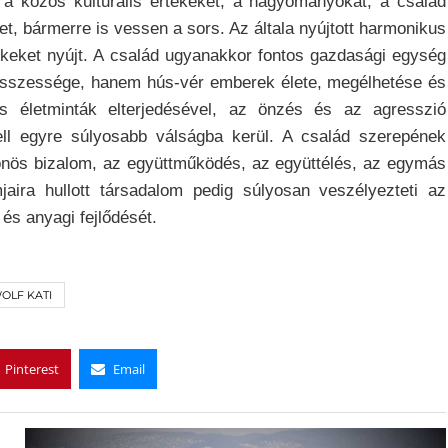
 a közös kulturális értékeket, a hagyományokat, a család
et, bármerre is vessen a sors. Az általa nyújtott harmonikus
ékeket nyújt. A család ugyanakkor fontos gazdasági egység
k összessége, hanem hús-vér emberek élete, megélhetése és
s életminták elterjedésével, az önzés és az agresszió
ell egyre súlyosabb válságba kerül. A család szerepének
sönös bizalom, az együttműködés, az együttélés, az egymás
jaira hullott társadalom pedig súlyosan veszélyezteti az
és anyagi fejlődését.
OLF KATI
Pinterest
Email