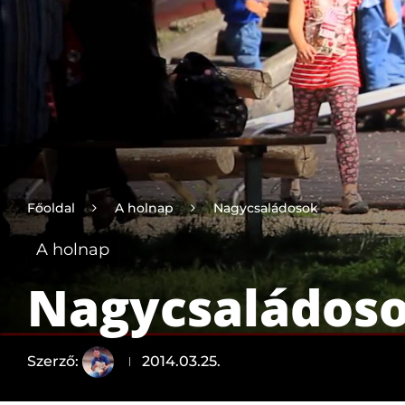
Főoldal
A holnap
Nagycsaládosok
A holnap
Nagycsaládos
Szerző:
2014.03.25.