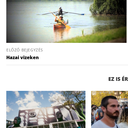
ELŐZŐ BEJEGYZÉS
Hazai vizeken
EZ IS 