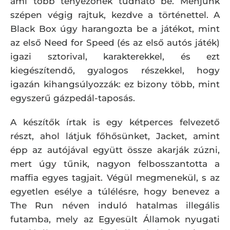
ami több tényezőnek tudható be. Menjünk
szépen végig rajtuk, kezdve a történettel. A
Black Box úgy harangozta be a játékot, mint
az első Need for Speed (és az első autós játék)
igazi sztorival, karakterekkel, és ezt
kiegészítendő, gyalogos részekkel, hogy
igazán kihangsúlyozzák: ez bizony több, mint
egyszerű gázpedál-taposás.
A készítők írtak is egy kétperces felvezető
részt, ahol látjuk főhősünket, Jacket, amint
épp az autójával együtt össze akarják zúzni,
mert úgy tűnik, nagyon felbosszantotta a
maffia egyes tagjait. Végül megmenekül, s az
egyetlen esélye a túlélésre, hogy benevez a
The Run néven induló hatalmas illegális
futamba, mely az Egyesült Államok nyugati