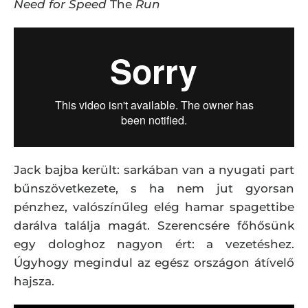
Need for Speed
The
Run
Jack bajba került: sarkában van a nyugati part
bűnszövetkezete, s ha nem jut gyorsan
pénzhez, valószínűleg elég hamar spagettibe
darálva találja magát. Szerencsére főhősünk
egy dologhoz nagyon ért: a vezetéshez.
Úgyhogy megindul az egész országon átívelő
hajsza.