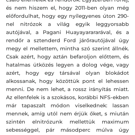
és nem hiszem el, hogy 2011-ben olyan még
előfordulhat, hogy egy nyílegyenes úton 290-
nel nitrózok a világ egyik leggyorsabb
autójával, a Pagani Huayayarararával, és a
rendőr a sztenderd Ford járőrautójával úgy
megy el mellettem, mintha szó szerint állnék.
Csak azért, hogy aztán befaroljon előttem, és
hatalmas ütközés legyen a dolog vége, vagy
azért, hogy egy társával olyan blokádot
alkossanak, hogy közöttük pont el lehessen
menni. De nem lehet, a rossz irányítás miatt.
Az ellenfelek is a szokásos, korábbi NFS-ekben
már tapaszalt módon viselkednek: lassan
mennek, amíg utól nem érjük őket, s miután
szintén elnitrózunk mellettük maximum
sebességgel, pár másodperc múlva úgy