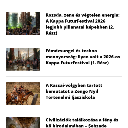
Rozsda, zene és végtelen energia:
A Kappa FuturFestival 2026
legjobb pillanatai képekben (2.
Rész)
Fémdzsungel és techno
mennyország: Ilyen volt a 2026-os
Kappa FuturFestival (1. Rész)
A Kassai-völgyben tartott
bemutatót a Zengő Nyíl
Történelmi Íjásziskola
Civilizációk találkozása a fény és
kő birodalmában – Şehzade