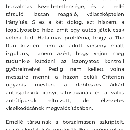
borzalmas kezelhetetlensége, és a mellé
társuló, lassan reagáló, válaszképtelen
irányítás. S ez a két dolog, azt hiszem, a
legsúlyosabb hiba, amit egy autós játék csak
véteni tud. Hatalmas probléma, hogy a The
Run közben nem az adott verseny miatt
izgulunk, hanem azért, hogy vajon meg
tudunk-e küzdeni az iszonyatos kontroll
gyötrelmeivel. Pedig nem kellett volna
messzire menni: a házon belüli Criterion
ugyanis mestere a dobfeszes árkád
autósjátékok irányíthatóságának és a valós
autótípusok eltúlzott, de élvezetes
viselkedésének megvalósításában.
Emellé társulnak a borzalmasan szkriptelt,
csaló ellenfelek és rendőrök. Egyszerűen röhej,