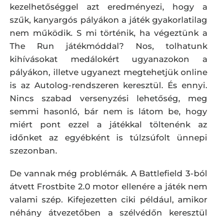
kezelhetőséggel azt eredményezi, hogy a
szűk, kanyargós pályákon a játék gyakorlatilag
nem működik. S mi történik, ha végeztünk a
The Run játékmóddal? Nos, tolhatunk
kihívásokat medálokért ugyanazokon a
pályákon, illetve ugyanezt megtehetjük online
is az Autolog-rendszeren keresztül. És ennyi.
Nincs szabad versenyzési lehetőség, meg
semmi hasonló, bár nem is látom be, hogy
miért pont ezzel a játékkal töltenénk az
időnket az egyébként is túlzsúfolt ünnepi
szezonban.
De vannak még problémák. A Battlefield 3-ból
átvett Frostbite 2.0 motor ellenére a játék nem
valami szép. Kifejezetten ciki például, amikor
néhány átvezetőben a szélvédőn keresztül