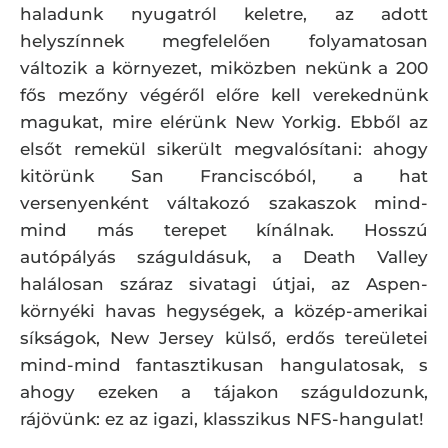
haladunk nyugatról keletre, az adott
helyszínnek megfelelően folyamatosan
változik a környezet, miközben nekünk a 200
fős mezőny végéről előre kell verekednünk
magukat, mire elérünk New Yorkig. Ebből az
elsőt remekül sikerült megvalósítani: ahogy
kitörünk San Franciscóból, a hat
versenyenként váltakozó szakaszok mind-
mind más terepet kínálnak. Hosszú
autópályás száguldásuk, a Death Valley
halálosan száraz sivatagi útjai, az Aspen-
környéki havas hegységek, a közép-amerikai
síkságok, New Jersey külső, erdős tereületei
mind-mind fantasztikusan hangulatosak, s
ahogy ezeken a tájakon száguldozunk,
rájövünk: ez az igazi, klasszikus NFS-hangulat!