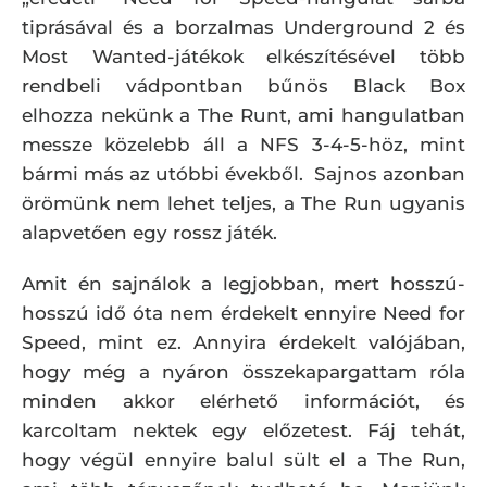
tiprásával és a borzalmas Underground 2 és
Most Wanted-játékok elkészítésével több
rendbeli vádpontban bűnös Black Box
elhozza nekünk a The Runt, ami hangulatban
messze közelebb áll a NFS 3-4-5-höz, mint
bármi más az utóbbi évekből. Sajnos azonban
örömünk nem lehet teljes, a The Run ugyanis
alapvetően egy rossz játék.
Amit én sajnálok a legjobban, mert hosszú-
hosszú idő óta nem érdekelt ennyire Need for
Speed, mint ez. Annyira érdekelt valójában,
hogy még a nyáron összekapargattam róla
minden akkor elérhető információt, és
karcoltam nektek egy előzetest. Fáj tehát,
hogy végül ennyire balul sült el a The Run,