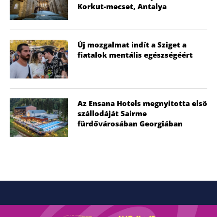
Korkut-mecset, Antalya
Új mozgalmat indít a Sziget a
fiatalok mentális egészségéért
Az Ensana Hotels megnyitotta első
szállodáját Sairme
fürdővárosában Georgiában