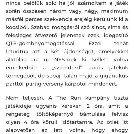
nincs belőlük sok: ha jól számoltam a játék
során összesen három vagy négy, maximum
másfél perces szekvencia erejéig kerülünk ki a
kocsiból. Szabad mozgásról szó sincs, sima és
felesleges átvezető jelenetek ezek, idegesítő
QTE-gombnyomogatással. Ezzel tehát
letudtuk azt a két újdonságot, amelyekkel
állítólag az új NFS-nek ki kellett volna
emelkednie a „sztenderd” autós játékok
tömegéből, de sebaj, talán majd a gigantikus
parttól-partig verseny kárpótol mindenért.
Nem teljesen. A The Run kampány tiszta
játékideje ugyanis kereken 2 óra, amit a
rengeteg töltőképernyő bámulása felvisz
olyan 4 óra körüli időtartamra. Az ötlet itt
alapvetően az lett volna, hogy ahogy