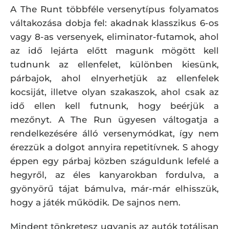
A The Runt többféle versenytípus folyamatos
váltakozása dobja fel: akadnak klasszikus 6-os
vagy 8-as versenyek, eliminator-futamok, ahol
az idő lejárta előtt magunk mögött kell
tudnunk az ellenfelet, különben kiesünk,
párbajok, ahol elnyerhetjük az ellenfelek
kocsiját, illetve olyan szakaszok, ahol csak az
idő ellen kell futnunk, hogy beérjük a
mezőnyt. A The Run ügyesen váltogatja a
rendelkezésére álló versenymódkat, így nem
érezzük a dolgot annyira repetitívnek. S ahogy
éppen egy párbaj közben száguldunk lefelé a
hegyről, az éles kanyarokban fordulva, a
gyönyörű tájat bámulva, már-már elhisszük,
hogy a játék működik. De sajnos nem.
Mindent tönkretesz ugyanis az autók totálisan