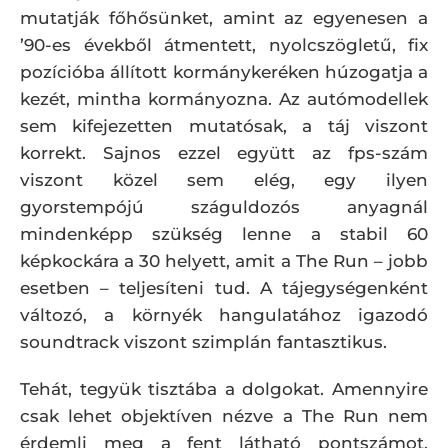
mutatják főhősünket, amint az egyenesen a
’90-es évekből átmentett, nyolcszögletű, fix
pozícióba állított kormánykeréken húzogatja a
kezét, mintha kormányozna. Az autómodellek
sem kifejezetten mutatósak, a táj viszont
korrekt. Sajnos ezzel együtt az fps-szám
viszont közel sem elég, egy ilyen
gyorstempójú száguldozós anyagnál
mindenképp szükség lenne a stabil 60
képkockára a 30 helyett, amit a The Run – jobb
esetben – teljesíteni tud. A tájegységenként
változó, a környék hangulatához igazodó
soundtrack viszont szimplán fantasztikus.
Tehát, tegyük tisztába a dolgokat. Amennyire
csak lehet objektíven nézve a The Run nem
érdemli meg a fent látható pontszámot,