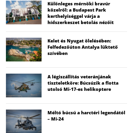
Különleges mérnöki bravúr
közelről: a Budapest Park
kerthelyiséggel várja a
hídszerkeszet betolás nézőit
Kelet és Nyugat ölelésében:
Felfedezőúton Antalya lüktető
szívében
A légiszállítás veteránjának
tiszteletköre: Búcsúzik a flotta
utolsó Mi-17-es helikoptere
Méltó búcsú a harctéri legendától
– Mi-24