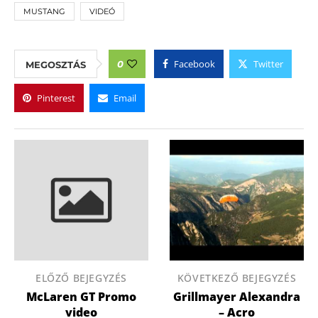
MUSTANG
VIDEÓ
Facebook
Twitter
0
MEGOSZTÁS
Pinterest
Email
ELŐZŐ BEJEGYZÉS
KÖVETKEZŐ BEJEGYZÉS
McLaren GT Promo
Grillmayer Alexandra
video
– Acro