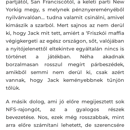
partjától, San Franciscótól, a keleti parti New
Yorkig megy, s melynek pénznyereményéből
nyilvánvalóan… tudna valamit csinálni, amivel
kimászik a szarból. Mert sajnos az nem derül
ki, hogy Jack mit tett, amiért a ‘Friszkói maffia
végigkergeti az egész országon, sőt, valójában
a nyitójelenettől eltekintve egyáltalán nincs is
történet a játékban. Néha akadnak
borzalmasan rosszul megírt párbeszédek,
amikből semmi nem derül ki, csak azért
vannak, hogy Jack keményebbnek tűnjön
tőlük.
A másik dolog, ami jó előre megijesztett sok
NFS-rajongót, az a gyalogos részek
bevezetése. Nos, ezek még rosszabbak, mint
arra előre számítani lehetett, de szerencsére