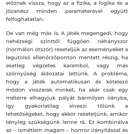
előznek vissza, hogy az a fizika, a logika és a
józanész minden paraméterével együtt
felfoghatatlan.
De van még más is. A játék megengedi, hogy
nehézségi szinttől függően néhányszor
(normálon ötször) reseteljük az eseményeket a
legutolsó ellenőrzőponton mentett részig, ha
esetleg végzetes karambol, vagy más
szörnyűség áldozatai lettünk. A probléma,
hogy a játék automatikusan és kötelező
módon visszarak minket, ha akár csak egy
méterre elhagyjuk pályát bármilyen irányba,
így gyakorlatilag elveszi tőlünk a
lehetőségeket, hogy akkor reseteljünk, amikor
tényleg szükségünk lenne rá. Ez kombinálva
az – ismétlem magam – horrror irányítással és