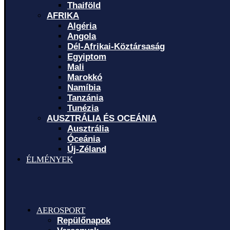
Thaiföld
AFRIKA
Algéria
Angola
Dél-Afrikai-Köztársaság
Egyiptom
Mali
Marokkó
Namíbia
Tanzánia
Tunézia
AUSZTRÁLIA ÉS OCEÁNIA
Ausztrália
Óceánia
Új-Zéland
ÉLMÉNYEK
AEROSPORT
Repülőnapok