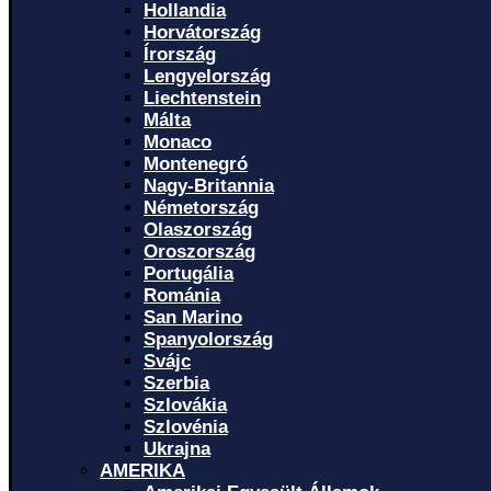
Hollandia
Horvátország
Írország
Lengyelország
Liechtenstein
Málta
Monaco
Montenegró
Nagy-Britannia
Németország
Olaszország
Oroszország
Portugália
Románia
San Marino
Spanyolország
Svájc
Szerbia
Szlovákia
Szlovénia
Ukrajna
AMERIKA