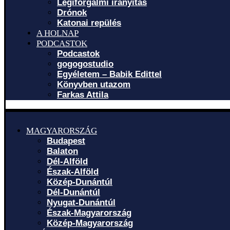
Légiforgalmi irányítás
Drónok
Katonai repülés
A HOLNAP
PODCASTOK
Podcastok
gogogostudio
Egyéletem – Babik Edittel
Könyvben utazom
Farkas Attila
MAGYARORSZÁG
Budapest
Balaton
Dél-Alföld
Észak-Alföld
Közép-Dunántúl
Dél-Dunántúl
Nyugat-Dunántúl
Észak-Magyarország
Közép-Magyarország