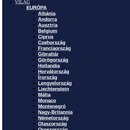
VILÁG
EURÓPA
Albánia
Andorra
Ausztria
Belgium
Ciprus
Csehország
Franciaország
Gibraltár
Görögország
Hollandia
Horvátország
Írország
Lengyelország
Liechtenstein
Málta
Monaco
Montenegró
Nagy-Britannia
Németország
Olaszország
Oroszország