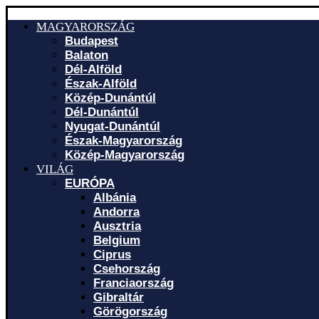
MAGYARORSZÁG
Budapest
Balaton
Dél-Alföld
Észak-Alföld
Közép-Dunántúl
Dél-Dunántúl
Nyugat-Dunántúl
Észak-Magyarország
Közép-Magyarország
VILÁG
EURÓPA
Albánia
Andorra
Ausztria
Belgium
Ciprus
Csehország
Franciaország
Gibraltár
Görögország