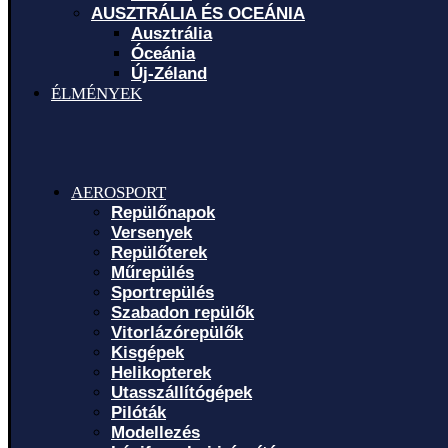
AUSZTRÁLIA ÉS OCEÁNIA
Ausztrália
Óceánia
Új-Zéland
ÉLMÉNYEK
AEROSPORT
Repülőnapok
Versenyek
Repülőterek
Műrepülés
Sportrepülés
Szabadon repülők
Vitorlázórepülők
Kisgépek
Helikopterek
Utasszállítógépek
Pilóták
Modellezés