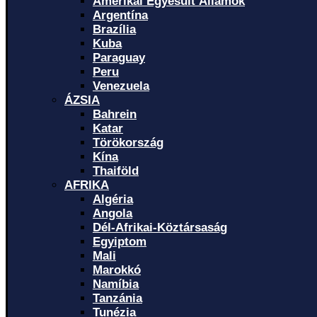
Amerikai Egyesült Államok
Argentína
Brazília
Kuba
Paraguay
Peru
Venezuela
ÁZSIA
Bahrein
Katar
Törökország
Kína
Thaiföld
AFRIKA
Algéria
Angola
Dél-Afrikai-Köztársaság
Egyiptom
Mali
Marokkó
Namíbia
Tanzánia
Tunézia