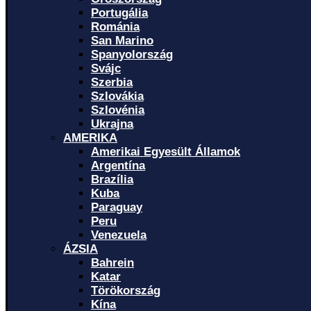
Portugália
Románia
San Marino
Spanyolország
Svájc
Szerbia
Szlovákia
Szlovénia
Ukrajna
AMERIKA
Amerikai Egyesült Államok
Argentína
Brazília
Kuba
Paraguay
Peru
Venezuela
ÁZSIA
Bahrein
Katar
Törökország
Kína