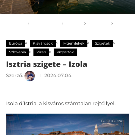
Főoldal
GOGOGO
Világ
Európa
Isztria szigete – Izola
Európa
Kisvárosok
Műemlékek
Szigetek
Szlovénia
Vízen
Vízpartok
Isztria szigete – Izola
Szerző:
2024.07.04.
Isola d’Istria, a kisváros számtalan rejtéllyel.