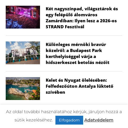
Két nagyszínpad, világsztárok és
egy felépülő álomváros
Zamárdiban: Ilyen lesz a 2026-os
STRAND Fesztivál
Különleges mérnöki bravúr
közelről: a Budapest Park
kerthelyiséggel várja a
hídszerkeszet betolás nézőit
Kelet és Nyugat ölelésében:
Felfedezőúton Antalya lüktető
szívében
Az oldal további használatához kérjük, járuljon hozzá a
A légiszállítás veteránjának
sütik kezeléséhez.
Adatvédelem
tiszteletköre: Búcsúzik a flotta
Elfogadom
utolsó Mi-17-es helikoptere