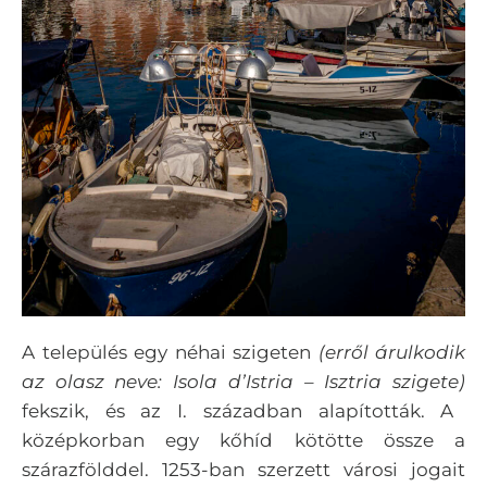
A település egy néhai szigeten
(erről árulkodik
az olasz neve: Isola d’Istria – Isztria szigete)
fekszik, és az I. században alapították. A
középkorban egy kőhíd kötötte össze a
szárazfölddel. 1253-ban szerzett városi jogait