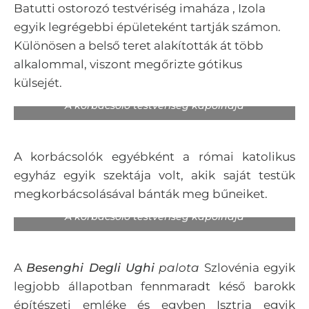
Batutti ostorozó testvériség imaháza , Izola
egyik legrégebbi épületeként tartják számon.
Különösen a belső teret alakították át több
alkalommal, viszont megőrizte gótikus
külsejét.
A korbácsoló testvériség kápolnája
A korbácsolók egyébként a római katolikus
egyház egyik szektája volt, akik saját testük
megkorbácsolásával bánták meg bűneiket.
A korbácsoló testvériség kápolnája
A
Besenghi Degli Ughi
palota
Szlovénia egyik
legjobb állapotban fennmaradt késő barokk
építészeti emléke és egyben Isztria egyik