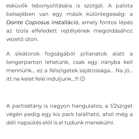
esküvők lebonyolítására is szolgál. A palota
belsejében van egy másik különlegesség: a
Dante Copiosus
installáció
, amely f
ontos lépés
az Izola elfeledett rejtélyének
megoldásához
vezető úton.
A sikátorok fogságából pillanatok alatt a
tengerparton lehetünk, csak egy irányba kell
mennünk… ez a félszigetek sajátossága… Na jó…
itt ne kelet felé induljunk…!!! 🙂
A partisétány is nagyon hangulatos, a 1/2sziget
végén pedig egy kis park található, ahol még a
déli napsütés elöl is el tudunk menekülni.