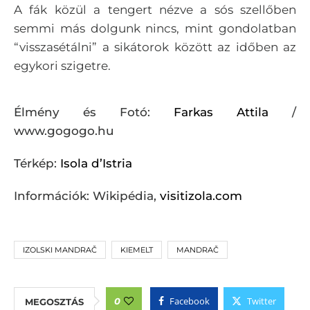
A fák közül a tengert nézve a sós szellőben
semmi más dolgunk nincs, mint gondolatban
“visszasétálni” a sikátorok között az időben az
egykori szigetre.
Élmény és Fotó:
Farkas Attila
/
www.gogogo.hu
Térkép:
Isola d’Istria
Információk: Wikipédia,
visitizola.com
IZOLSKI MANDRAČ
KIEMELT
MANDRAČ
Facebook
Twitter
0
MEGOSZTÁS