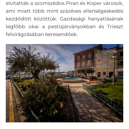
elvitatták a szomszédos Piran és Koper városok,
ami miatt több mint százéves ellenségeskedés
kezdődött közöttük. Gazdasági hanyatlásának
legfőbb okai a pestisjárványokban és Trieszt
felvirágzásában keresendőek.