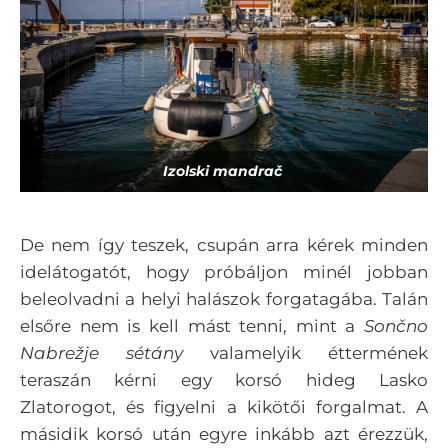
Izolski mandrač
De nem így teszek, csupán arra kérek minden
idelátogatót, hogy próbáljon minél jobban
beleolvadni a helyi halászok forgatagába. Talán
elsőre nem is kell mást tenni, mint a
Sončno
Nabrežje sétány
valamelyik éttermének
teraszán kérni egy korsó hideg Lasko
Zlatorogot, és figyelni a kikötői forgalmat. A
másidik korsó után egyre inkább azt érezzük,