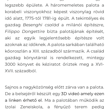
legszebb épülete. A háromemeletes palota a
korabeli viszonyokhoz képest viszonylag rövid
idő alatt, 1775-től 1781-ig épült. A tekintélyes és
gazdag
Besenghi család
a milánói építészre,
Filippo Dongettire
bízta palotájának építését,
aki az egyik legjelentősebb építésze volt
azoknak az időknek. A palota sarkában található
kőoroszlán a XIII. századból származik. A család
gazdag könyvtárral is rendelkezett, mintegy
3000 könyvet és kéziratot őriztek meg a XVI-
XVII. századból.
Sajnos a nagyközönség előtt zárva van a palota.
De a belsejéről készült egy
3D videó amely ezen
a linken érhető el
. Ma a palotában működik az
Izolai Zeneiskola, a fényűző terem pedig