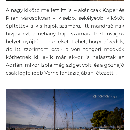
A nagy kikötő mellett itt is – akár csak Koper és
Piran városokban – kisebb, sekélyebb kikötőt
építettek a kis hajók számára. Itt mandrač-nak
hívják ezt a néhány hajó számára biztonságos
helyet nyújtó menedéket. Lehet, hogy tévedek,
de itt szerintem csak a vén tengeri medvék
köthetnek ki, akik már akkor is halásztak az
Adrián, mikor Izola még sziget volt, és a gőzhajó
csak legfeljebb Verne fantáziájában létezett…