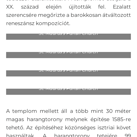
XX. század elején újították fel. Ezalatt
szerencsére megőrizte a barokkosan átváltozott
reneszánsz kompozíciót.
St. Maurus’s Parish Church
St. Maurus’s Parish Church
St. Maurus’s Parish Church
St. Maurus’s Parish Church
A templom mellett áll a több mint 30 méter
magas harangtorony melynek építése 1585-re
tehető. Az építéséhez közönséges isztriai követ
használtak. A harangtorony tetejére 99