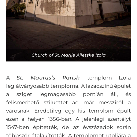
Church of St. Marije Alietske Izola
A
St. Maurus’s Parish
templom Izola
leglátványosabb temploma. A lazacszínű épület
a sziget legmagasabb pontján áll, és
felismerhető sziluettet ad már messziről a
városnak. Eredetileg egy kis templom épült
ezen a helyen 1356-ban. A jelenlegi szentélyt
1547-ben építették, de az évszázadok során
többször átalakították. A templomot utoljára a