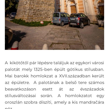
A kikötőtől pár lépésre találjuk az egykori városi
palotát mely 1325-ben épült gótikus stílusban.
Mai barokk homlokzat a XVII.században került
az épületre. A palotának a belső tere számos
beavatkozáson esett át az évszázadok
stílusváltozásai során. A homlokzatot egy
oroszlán szobra díszíti, amely a kis mandračára
néz.