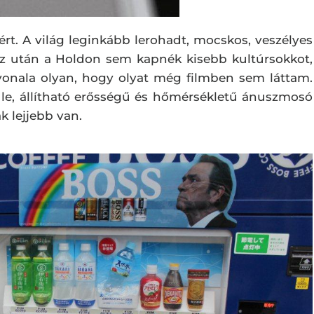
t. A világ leginkább lerohadt, mocskos, veszélyes
z után a Holdon sem kapnék kisebb kultúrsokkot,
nvonala olyan, hogy olyat még filmben sem láttam.
le, állítható erősségű és hőmérsékletű ánuszmosó
ak lejjebb van.