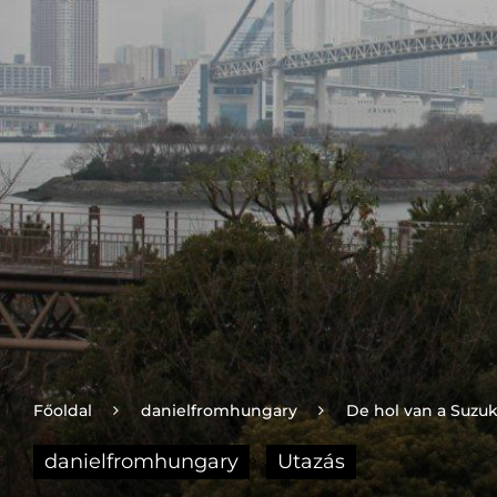
Főoldal
danielfromhungary
De hol van a Suzuk
danielfromhungary
Utazás