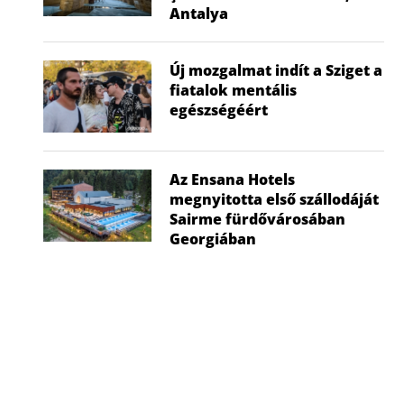
Antalya
Új mozgalmat indít a Sziget a
fiatalok mentális
egészségéért
Az Ensana Hotels
megnyitotta első szállodáját
Sairme fürdővárosában
Georgiában