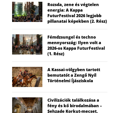
Rozsda, zene és végtelen
energia: A Kappa
FuturFestival 2026 legjobb
pillanatai képekben (2. Rész)
Fémdzsungel és techno
mennyország: Ilyen volt a
2026-os Kappa FuturFestival
(1. Rész)
A Kassai-völgyben tartott
bemutatót a Zengő Nyíl
Történelmi Íjásziskola
Civilizációk találkozása a
fény és kő birodalmában –
Şehzade Korkut-mecset,