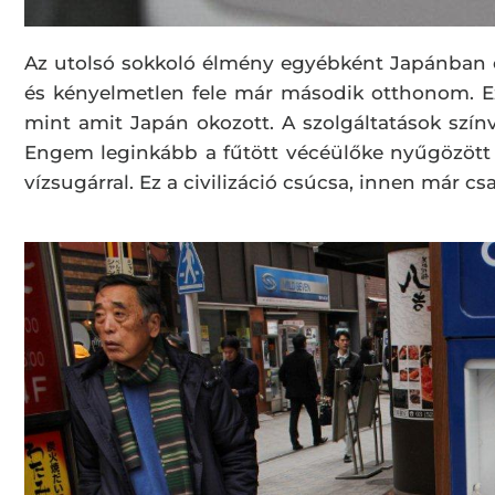
Az utolsó sokkoló élmény egyébként Japánban ér
és kényelmetlen fele már második otthonom. E
mint amit Japán okozott. A szolgáltatások szí
Engem leginkább a fűtött vécéülőke nyűgözött 
vízsugárral. Ez a civilizáció csúcsa, innen már cs