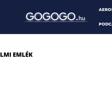
AERO
PODC
 emlék"
LMI EMLÉK