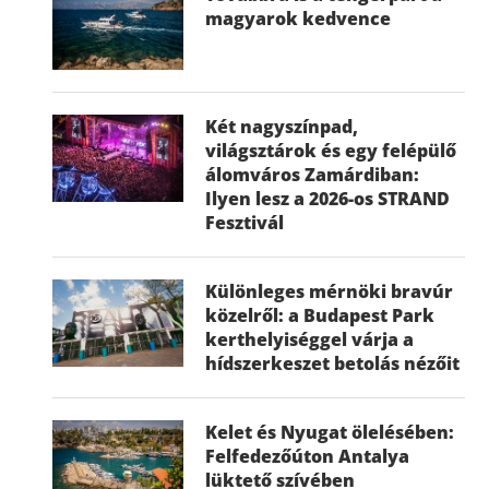
magyarok kedvence
Két nagyszínpad,
világsztárok és egy felépülő
álomváros Zamárdiban:
Ilyen lesz a 2026-os STRAND
Fesztivál
Különleges mérnöki bravúr
közelről: a Budapest Park
kerthelyiséggel várja a
hídszerkeszet betolás nézőit
Kelet és Nyugat ölelésében:
Felfedezőúton Antalya
lüktető szívében