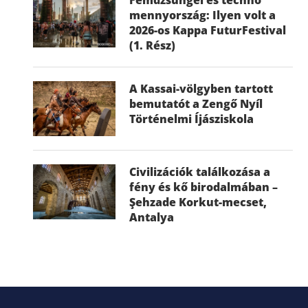
mennyország: Ilyen volt a
2026-os Kappa FuturFestival
(1. Rész)
A Kassai-völgyben tartott
bemutatót a Zengő Nyíl
Történelmi Íjásziskola
Civilizációk találkozása a
fény és kő birodalmában –
Şehzade Korkut-mecset,
Antalya