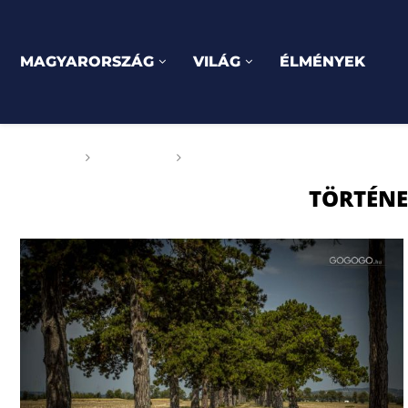
MAGYARORSZÁG
VILÁG
ÉLMÉNYEK
Főoldal
Címkék
Posts tagged with "történelmi
TÖRTÉNE