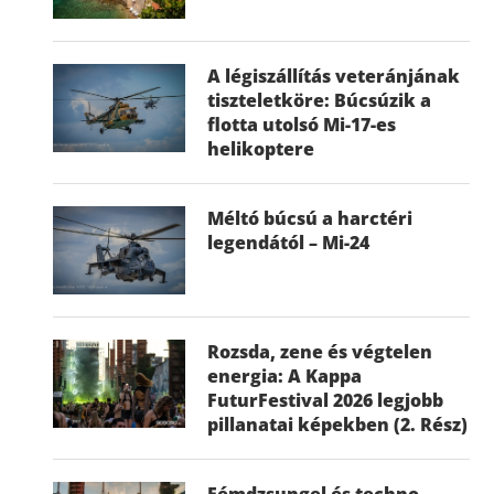
A légiszállítás veteránjának
tiszteletköre: Búcsúzik a
flotta utolsó Mi-17-es
helikoptere
Méltó búcsú a harctéri
legendától – Mi-24
Rozsda, zene és végtelen
energia: A Kappa
FuturFestival 2026 legjobb
pillanatai képekben (2. Rész)
Fémdzsungel és techno