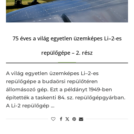
75 éves a világ egyetlen üzemképes Li–2-es
repülőgépe – 2. rész
A világ egyetlen üzemképes Li–2-es
repülőgépe a budaörsi repülőtéren
állomásozó gép. Ezt a példányt 1949-ben
építették a taskenti 84. sz. repülőgépgyárban.
A Li-2 repülőgép …