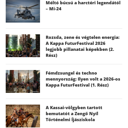
Méltó búcsú a harctéri legendától
– Mi-24
Rozsda, zene és végtelen energia:
A Kappa FuturFestival 2026
legjobb pillanatai képekben (2.
Rész)
Fémdzsungel és techno
mennyország: Ilyen volt a 2026-os
Kappa FuturFestival (1. Rész)
A Kassai-völgyben tartott
bemutatót a Zengő Nyíl
Történelmi Íjásziskola