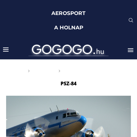
AEROSPORT
A HOLNAP
Főoldal
Címkék
Posts tagged with "PSz-84"
PSZ-84