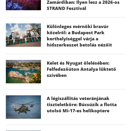
Zamárdiban: Ilyen lesz a 2026-os
STRAND Fesztivál
Különleges mérnöki bravúr
közelről: a Budapest Park
kerthelyiséggel várja a
hídszerkeszet betolás nézőit
Kelet és Nyugat ölelésében:
Felfedezőúton Antalya lüktető
szívében
A légiszállítás veteránjának
tiszteletköre: Búcsúzik a flotta
utolsó Mi-17-es helikoptere