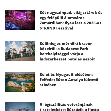
Két nagyszínpad, világsztárok és
egy felépülő álomváros
Zamárdiban: Ilyen lesz a 2026-os
STRAND Fesztivál
Különleges mérnöki bravúr
közelről: a Budapest Park
kerthelyiséggel várja a
hídszerkeszet betolás nézőit
Kelet és Nyugat ölelésében:
Felfedezőúton Antalya lüktető
szívében
A légiszállítás veteránjának
tiszteletköre: Búcsúzik a flotta