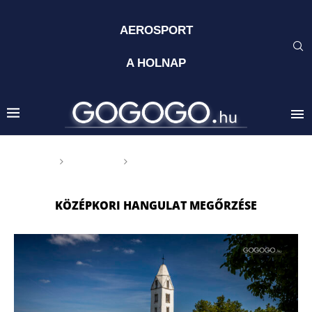
AEROSPORT
A HOLNAP
Főoldal
Címkék
Posts tagged with "középkori
hangulat megőrzése"
KÖZÉPKORI HANGULAT MEGŐRZÉSE