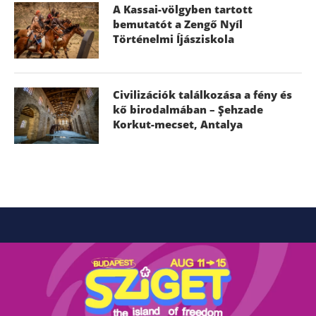
A Kassai-völgyben tartott
bemutatót a Zengő Nyíl
Történelmi Íjásziskola
Civilizációk találkozása a fény és
kő birodalmában – Şehzade
Korkut-mecset, Antalya