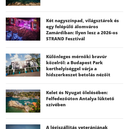
Két nagyszínpad, világsztárok és
egy felépülő álomváros
Zamárdiban: Ilyen lesz a 2026-os
STRAND Fesztivál
Különleges mérnöki bravúr
közelről: a Budapest Park
kerthelyiséggel várja a
hídszerkeszet betolás nézőit
Kelet és Nyugat ölelésében:
Felfedezőúton Antalya lüktető
szívében
A légiszállítás veteránjának