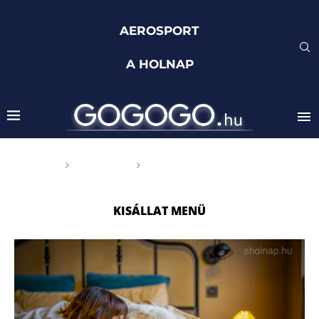
AEROSPORT
A HOLNAP
Főoldal
Címkék
Posts tagged with "kisállat
menü"
KISÁLLAT MENÜ