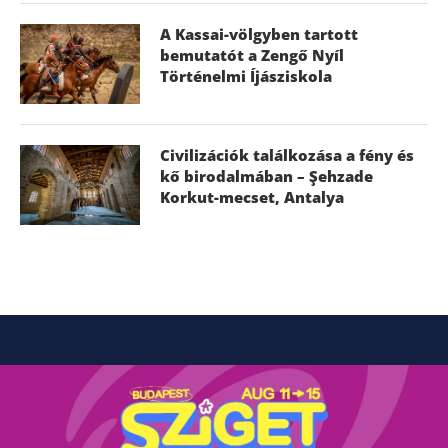
A Kassai-völgyben tartott
bemutatót a Zengő Nyíl
Történelmi Íjásziskola
Civilizációk találkozása a fény és
kő birodalmában – Şehzade
Korkut-mecset, Antalya