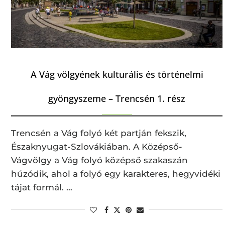
A Vág völgyének kulturális és történelmi
gyöngyszeme – Trencsén 1. rész
Trencsén a Vág folyó két partján fekszik,
Északnyugat-Szlovákiában. A Középső-
Vágvölgy a Vág folyó középső szakaszán
húzódik, ahol a folyó egy karakteres, hegyvidéki
tájat formál. …