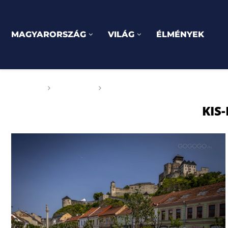
MAGYARORSZÁG
VILÁG
ÉLMÉNYEK
Főoldal
Címkék
Posts tagged with "Kis-Fátra"
KIS