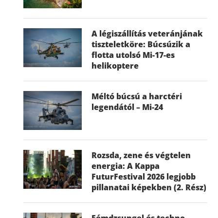
A légiszállítás veteránjának
tiszteletköre: Búcsúzik a
flotta utolsó Mi-17-es
helikoptere
Méltó búcsú a harctéri
legendától – Mi-24
Rozsda, zene és végtelen
energia: A Kappa
FuturFestival 2026 legjobb
pillanatai képekben (2. Rész)
Fémdzsungel és techno