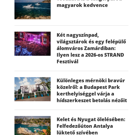
magyarok kedvence
Két nagyszínpad,
világsztárok és egy felépülő
álomváros Zamárdiban:
Ilyen lesz a 2026-os STRAND
Fesztivál
Különleges mérnöki bravúr
közelről: a Budapest Park
kerthelyiséggel várja a
hídszerkeszet betolás nézőit
Kelet és Nyugat ölelésében:
Felfedezőúton Antalya
lüktető szívében