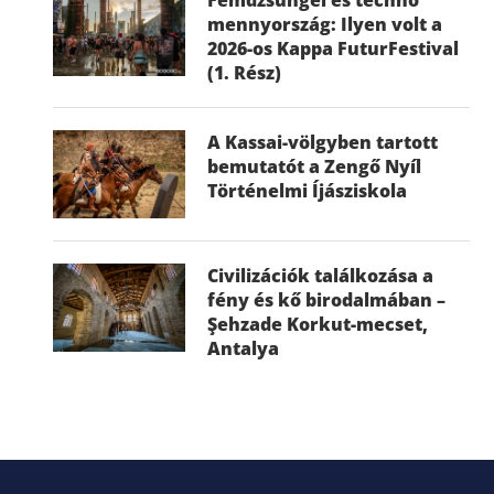
mennyország: Ilyen volt a
2026-os Kappa FuturFestival
(1. Rész)
A Kassai-völgyben tartott
bemutatót a Zengő Nyíl
Történelmi Íjásziskola
Civilizációk találkozása a
fény és kő birodalmában –
Şehzade Korkut-mecset,
Antalya