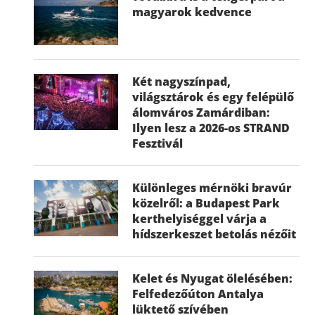
magyarok kedvence
Két nagyszínpad,
világsztárok és egy felépülő
álomváros Zamárdiban:
Ilyen lesz a 2026-os STRAND
Fesztivál
Különleges mérnöki bravúr
közelről: a Budapest Park
kerthelyiséggel várja a
hídszerkeszet betolás nézőit
Kelet és Nyugat ölelésében:
Felfedezőúton Antalya
lüktető szívében