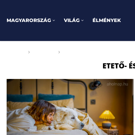
MAGYARORSZÁG
VILÁG
ÉLMÉNYEK
Főoldal
Címkék
Posts tagged with "etető- és ita
ETETŐ- É