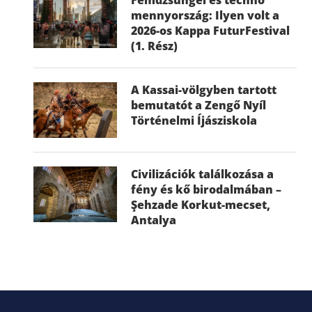
mennyország: Ilyen volt a
2026-os Kappa FuturFestival
(1. Rész)
A Kassai-völgyben tartott
bemutatót a Zengő Nyíl
Történelmi Íjásziskola
Civilizációk találkozása a
fény és kő birodalmában –
Şehzade Korkut-mecset,
Antalya