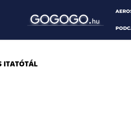
AERO
PODC
tótál"
S ITATÓTÁL