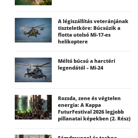
A légiszállítás veteránjának
tiszteletköre: Búcsúzik a
flotta utolsó Mi-17-es
helikoptere
Méltó búcsú a harctéri
legendától – Mi-24
Rozsda, zene és végtelen
energia: A Kappa
FuturFestival 2026 legjobb
pillanatai képekben (2. Rész)
Fémdzsungel és techno