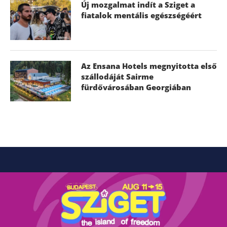
Új mozgalmat indít a Sziget a
fiatalok mentális egészségéért
Az Ensana Hotels megnyitotta első
szállodáját Sairme
fürdővárosában Georgiában