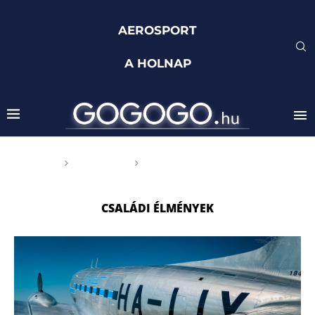
AEROSPORT
A HOLNAP
Főoldal
Címkék
Posts tagged with "családi
élmények"
CSALÁDI ÉLMÉNYEK