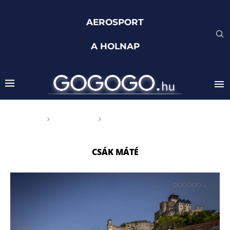
AEROSPORT
A HOLNAP
Főoldal
Címkék
Posts tagged with "Csák
Máté"
CSÁK MÁTÉ