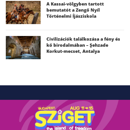
A Kassai-völgyben tartott
bemutatót a Zengő Nyíl
Történelmi Íjásziskola
Civilizációk találkozása a fény és
kő birodalmában – Şehzade
Korkut-mecset, Antalya