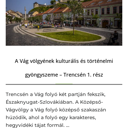
A Vág völgyének kulturális és történelmi
gyöngyszeme – Trencsén 1. rész
Trencsén a Vág folyó két partján fekszik,
Északnyugat-Szlovákiában. A Középső-
Vágvölgy a Vág folyó középső szakaszán
húzódik, ahol a folyó egy karakteres,
hegyvidéki tájat formál. …