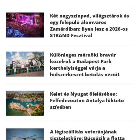
Két nagyszínpad, világsztárok és
egy felépülő álomváros
Zamárdiban: Ilyen lesz a 2026-os
STRAND Fesztivál
Különleges mérnöki bravúr
közelről: a Budapest Park
kerthelyiséggel várja a
hídszerkeszet betolás nézőit
Kelet és Nyugat ölelésében:
Felfedezőúton Antalya lüktető
szívében
A légiszállítás veteránjának
tiszteletköre: Búcsúzik a flotta