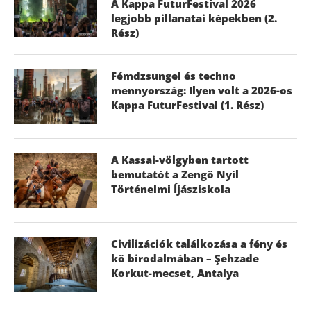
A Kappa FuturFestival 2026
legjobb pillanatai képekben (2.
Rész)
Fémdzsungel és techno
mennyország: Ilyen volt a 2026-os
Kappa FuturFestival (1. Rész)
A Kassai-völgyben tartott
bemutatót a Zengő Nyíl
Történelmi Íjásziskola
Civilizációk találkozása a fény és
kő birodalmában – Şehzade
Korkut-mecset, Antalya