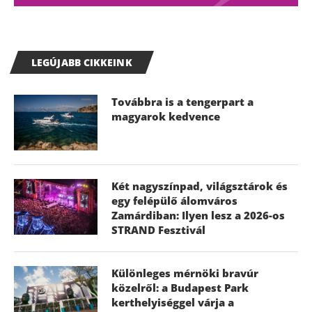
LEGÚJABB CIKKEINK
Továbbra is a tengerpart a
magyarok kedvence
Két nagyszínpad, világsztárok és
egy felépülő álomváros
Zamárdiban: Ilyen lesz a 2026-os
STRAND Fesztivál
Különleges mérnöki bravúr
közelről: a Budapest Park
kerthelyiséggel várja a