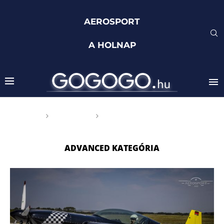
AEROSPORT
A HOLNAP
Főoldal
Címkék
Posts tagged with
"Advanced kategória"
ADVANCED KATEGÓRIA