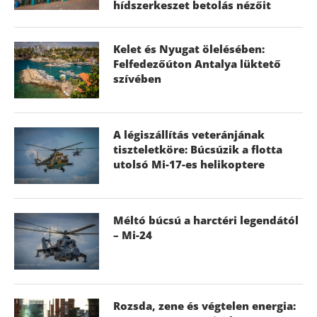
hídszerkeszet betolás nézőit
Kelet és Nyugat ölelésében:
Felfedezőúton Antalya lüktető
szívében
A légiszállítás veteránjának
tiszteletköre: Búcsúzik a flotta
utolsó Mi-17-es helikoptere
Méltó búcsú a harctéri legendától
– Mi-24
Rozsda, zene és végtelen energia: