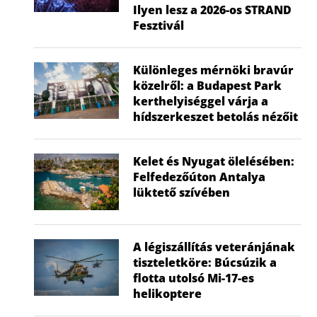
Ilyen lesz a 2026-os STRAND
Fesztivál
Különleges mérnöki bravúr
közelről: a Budapest Park
kerthelyiséggel várja a
hídszerkeszet betolás nézőit
Kelet és Nyugat ölelésében:
Felfedezőúton Antalya
lüktető szívében
A légiszállítás veteránjának
tiszteletköre: Búcsúzik a
flotta utolsó Mi-17-es
helikoptere