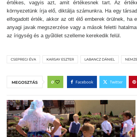
értékes, vagyis azt, amit értékesnek tart. Az ér
környezetünk írja elő, diktálja számunkra. Ha egy társ
elfogadott érték, akkor az ott élő emberek örülnek, ha
anyagi javak megszerzése vagy a mások feletti hatalma
az írigység és a gyűlölet szelleme kerekedik felül.
CSEPREGI ÉVA
KARSAY ESZTER
LABANCZ DÁNIEL
NEMZE
Facebook
Twitter
0
MEGOSZTÁS