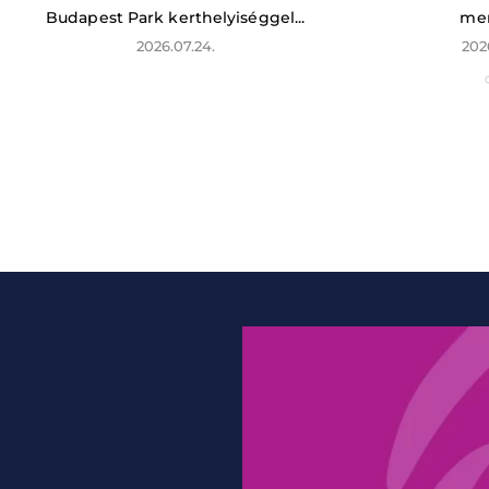
Budapest Park kerthelyiséggel...
men
2026.07.24.
202