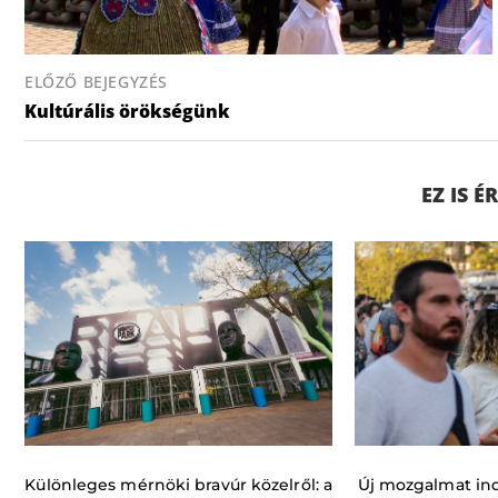
ELŐZŐ BEJEGYZÉS
Kultúrális örökségünk
EZ IS 
Különleges mérnöki bravúr közelről: a
Új mozgalmat indí