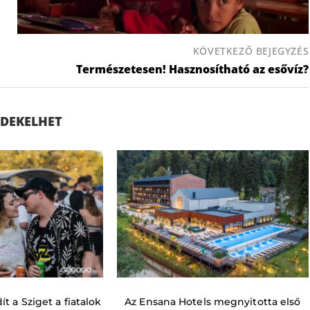
KÖVETKEZŐ BEJEGYZÉS
Természetesen! Hasznosítható az esővíz?
ÉRDEKELHET
t a Sziget a fiatalok
Az Ensana Hotels megnyitotta első