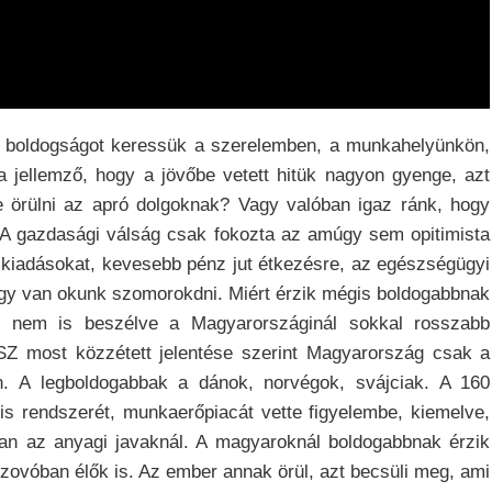
A boldogságot keressük a szerelemben, a munkahelyünkön,
a jellemző, hogy a jövőbe vetett hitük nagyon gyenge, azt
e örülni az apró dolgoknak? Vagy valóban igaz ránk, hogy
 A gazdasági válság csak fokozta az amúgy sem opitimista
 kiadásokat, kevesebb pénz jut étkezésre, az egészségügyi
ogy van okunk szomorokdni. Miért érzik mégis boldogabbnak
, nem is beszélve a Magyarországinál sokkal rosszabb
SZ most közzétett jelentése szerint Magyarország csak a
n. A legboldogabbak a dánok, norvégok, svájciak. A 160
is rendszerét, munkaerőpiacát vette figyelembe, kiemelve,
ában az anyagi javaknál. A magyaroknál boldogabbnak érzik
vóban élők is. Az ember annak örül, azt becsüli meg, ami