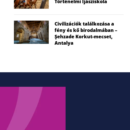
Történelmi Íjásziskola
húzza...
hők
2026.07.02.
2026
Civilizációk találkozása a
fény és kő birodalmában –
Şehzade Korkut-mecset,
Antalya