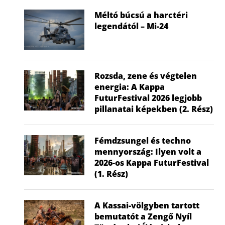
Méltó búcsú a harctéri
legendától – Mi-24
Rozsda, zene és végtelen
energia: A Kappa
FuturFestival 2026 legjobb
pillanatai képekben (2. Rész)
Fémdzsungel és techno
mennyország: Ilyen volt a
2026-os Kappa FuturFestival
(1. Rész)
A Kassai-völgyben tartott
bemutatót a Zengő Nyíl
Nem a gyerek tehet róla, mégis ő
Visszatér a f