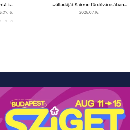
tális...
szállodáját Sairme fürdővárosában...
6.07.16.
2026.07.16.