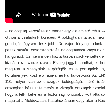
A boldogság keresése az ember egyik alapvető célja. 
otthon a családunk körében. A boldogtalan társdalmakr
gondolják úgysem lesz jobb. De vajon tényleg tudunk-
pesszimisták, önsorsrontók és boldogtalanok vagyunk?
hangulatot. Szinte minden háztartásban csökkentették a
kiadásokra, szórakozásra. Elvileg joggal mondhatjuk, h
magukat a spanyolok a görögök és a portugálok is
körülmények közt élő latin-amerikai lakosokra? Az EN
110. helyen van az országok boldogságát mérő listá
országban készült felmérés a vizsgált országok szociál
hogy a lelki béke és a biztonság fontosabb volt által
magukat a Moldovában, Kazahsztánban vagy akár a Koszo