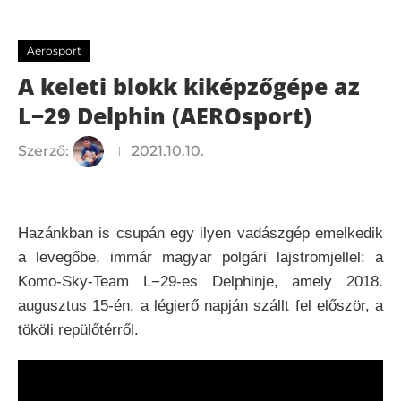
kiképzőgépe az L−29 Delphin (AEROsport)
Aerosport
A keleti blokk kiképzőgépe az
L−29 Delphin (AEROsport)
Szerző:
2021.10.10.
Hazánkban is csupán egy ilyen vadászgép emelkedik
a levegőbe, immár magyar polgári lajstromjellel: a
Komo-Sky-Team L−29-es Delphinje, amely 2018.
augusztus 15-én, a légierő napján szállt fel először, a
tököli repülőtérről.