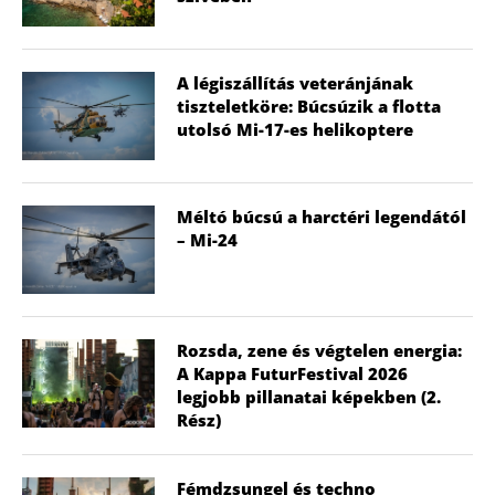
A légiszállítás veteránjának
tiszteletköre: Búcsúzik a flotta
utolsó Mi-17-es helikoptere
Méltó búcsú a harctéri legendától
– Mi-24
Rozsda, zene és végtelen energia:
A Kappa FuturFestival 2026
legjobb pillanatai képekben (2.
Rész)
Fémdzsungel és techno