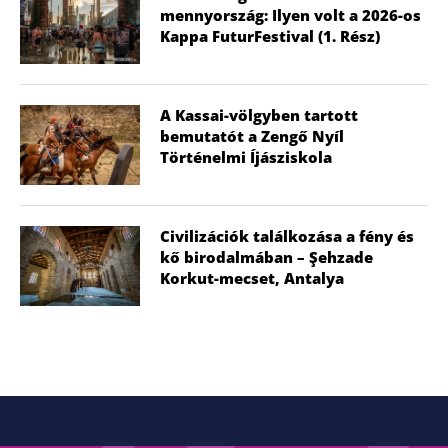
mennyország: Ilyen volt a 2026-os
Kappa FuturFestival (1. Rész)
A Kassai-völgyben tartott
bemutatót a Zengő Nyíl
Történelmi Íjásziskola
Civilizációk találkozása a fény és
kő birodalmában – Şehzade
Korkut-mecset, Antalya