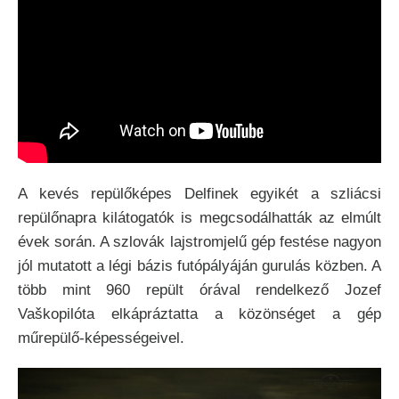
A kevés repülőképes Delfinek egyikét a szliácsi
repülőnapra kilátogatók is megcsodálhatták az elmúlt
évek során. A szlovák lajstromjelű gép festése nagyon
jól mutatott a légi bázis futópályáján gurulás közben. A
több mint 960 repült órával rendelkező Jozef
Vaškopilóta elkápráztatta a közönséget a gép
műrepülő-képességeivel.