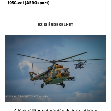
105C-vel (AEROsport)
EZ IS ÉRDEKELHET
A légiszállítás veteránjának tiszteletköre: