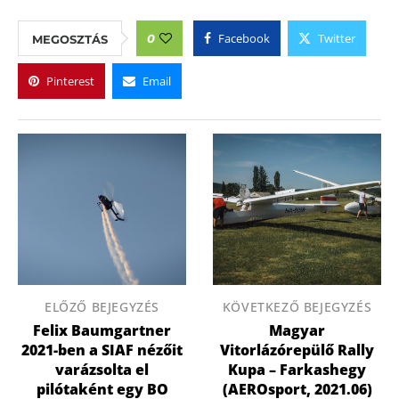
Facebook
Twitter
0
MEGOSZTÁS
Pinterest
Email
ELŐZŐ BEJEGYZÉS
KÖVETKEZŐ BEJEGYZÉS
Felix Baumgartner
Magyar
2021-ben a SIAF nézőit
Vitorlázórepülő Rally
varázsolta el
Kupa – Farkashegy
pilótaként egy BO
(AEROsport, 2021.06)