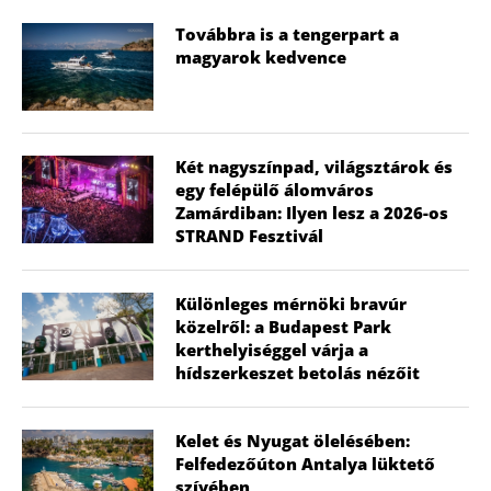
Továbbra is a tengerpart a
magyarok kedvence
Két nagyszínpad, világsztárok és
egy felépülő álomváros
Zamárdiban: Ilyen lesz a 2026-os
STRAND Fesztivál
Különleges mérnöki bravúr
közelről: a Budapest Park
kerthelyiséggel várja a
hídszerkeszet betolás nézőit
Kelet és Nyugat ölelésében:
Felfedezőúton Antalya lüktető
szívében