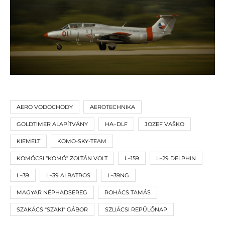
AERO VODOCHODY
AEROTECHNIKA
GOLDTIMER ALAPÍTVÁNY
HA–DLF
JOZEF VAŠKO
KIEMELT
KOMO-SKY-TEAM
KOMÓCSI “KOMÓ” ZOLTÁN VOLT
L−159
L−29 DELPHIN
L−39
L−39 ALBATROS
L−39NG
MAGYAR NÉPHADSEREG
ROHÁCS TAMÁS
SZAKÁCS "SZAKI" GÁBOR
SZLIÁCSI REPÜLŐNAP