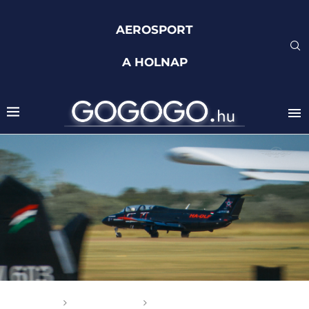
AEROSPORT
A HOLNAP
Főoldal
Aerosport
A keleti blokk